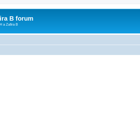
fira B forum
H a Zafira B