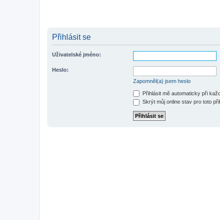
Přihlásit se
Uživatelské jméno:
Heslo:
Zapomněl(a) jsem heslo
Přihlásit mě automaticky při ka
Skrýt můj online stav pro toto při