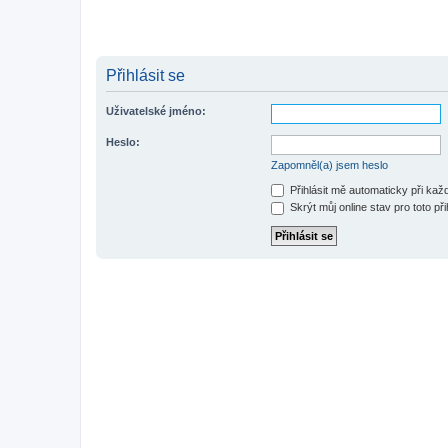
Přihlásit se
Uživatelské jméno:
Heslo:
Zapomněl(a) jsem heslo
Přihlásit mě automaticky při ka
Skrýt můj online stav pro toto při