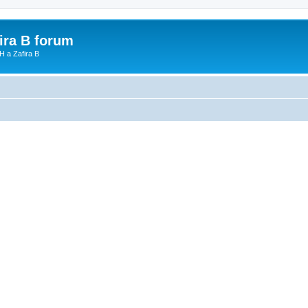
fira B forum
H a Zafira B