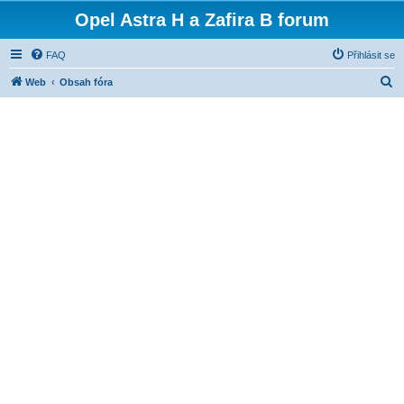
Opel Astra H a Zafira B forum
FAQ
Přihlásit se
H
Web
Obsah fóra
l
e
d
a
t