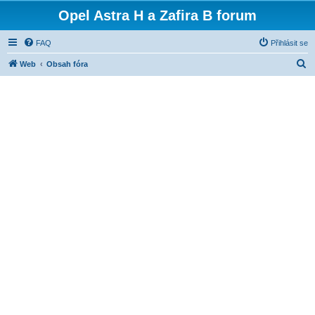
Opel Astra H a Zafira B forum
FAQ
Přihlásit se
H
Web
Obsah fóra
l
e
d
a
t