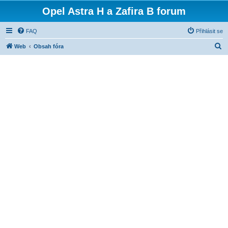
Opel Astra H a Zafira B forum
FAQ
Přihlásit se
H
Web
Obsah fóra
l
e
d
a
t