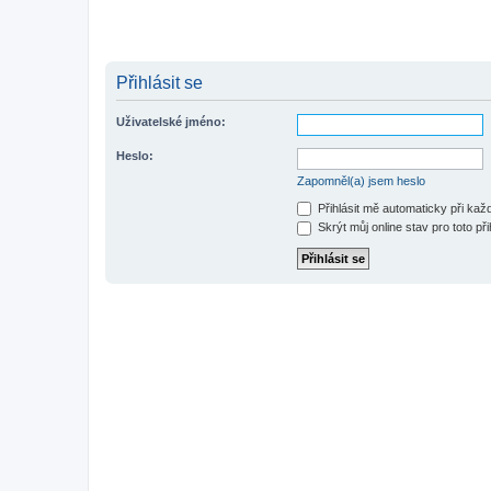
Přihlásit se
Uživatelské jméno:
Heslo:
Zapomněl(a) jsem heslo
Přihlásit mě automaticky při ka
Skrýt můj online stav pro toto při