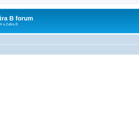
fira B forum
H a Zafira B