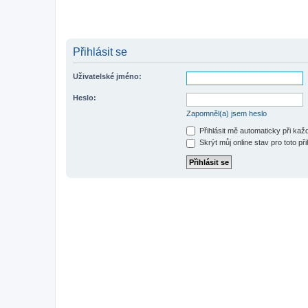
Přihlásit se
Uživatelské jméno:
Heslo:
Zapomněl(a) jsem heslo
Přihlásit mě automaticky při ka
Skrýt můj online stav pro toto při