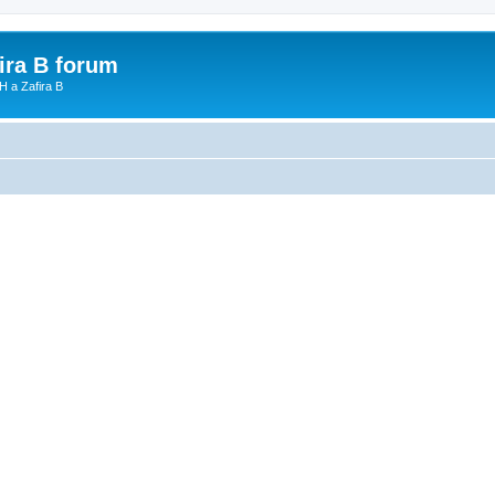
fira B forum
H a Zafira B