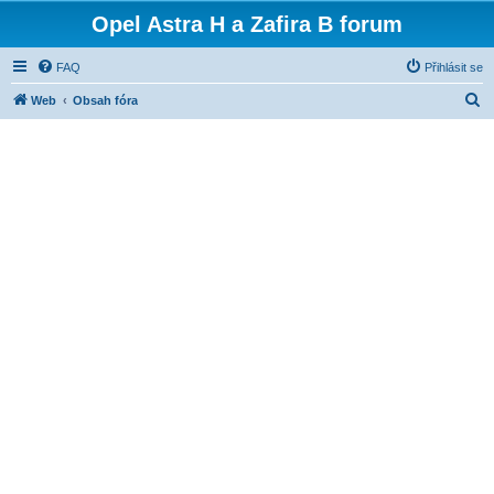
Opel Astra H a Zafira B forum
FAQ
Přihlásit se
H
Web
Obsah fóra
l
e
d
a
t