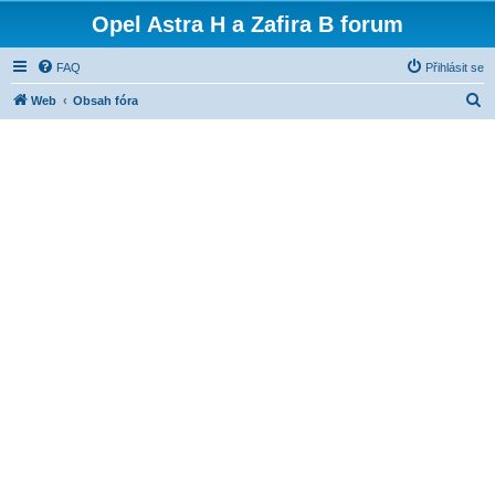
Opel Astra H a Zafira B forum
FAQ
Přihlásit se
H
Web
Obsah fóra
l
e
d
a
t