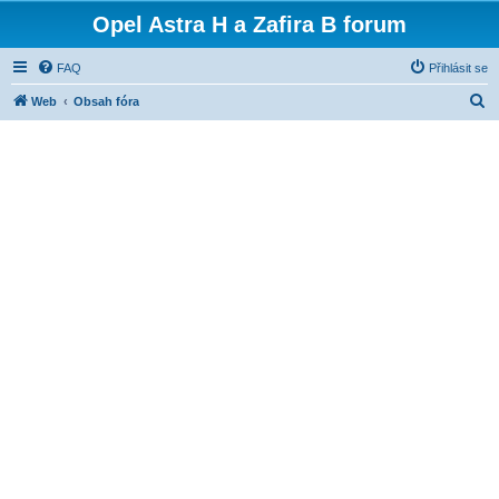
Opel Astra H a Zafira B forum
FAQ
Přihlásit se
H
Web
Obsah fóra
l
e
d
a
t