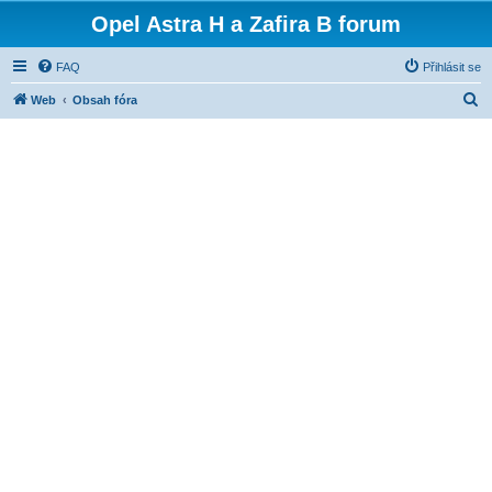
Opel Astra H a Zafira B forum
FAQ
Přihlásit se
H
Web
Obsah fóra
l
e
d
a
t