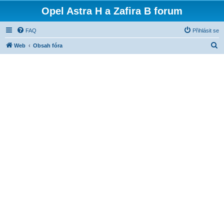
Opel Astra H a Zafira B forum
FAQ
Přihlásit se
H
Web
Obsah fóra
l
e
d
a
t