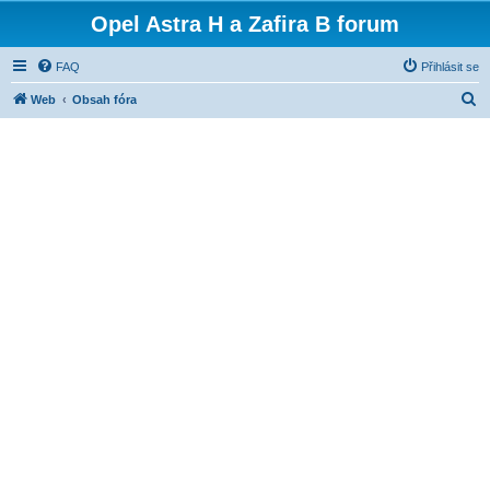
Opel Astra H a Zafira B forum
FAQ
Přihlásit se
H
Web
Obsah fóra
l
e
d
a
t