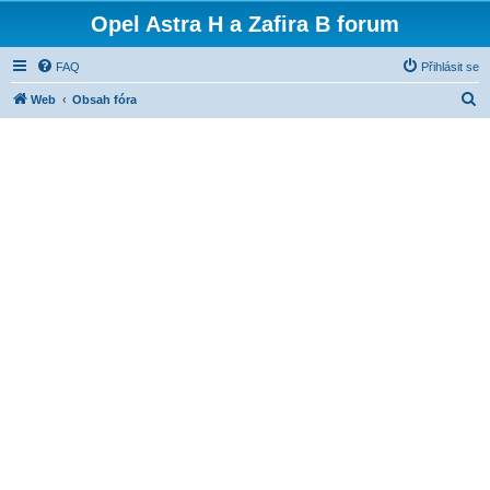
Opel Astra H a Zafira B forum
FAQ
Přihlásit se
H
Web
Obsah fóra
l
e
d
a
t