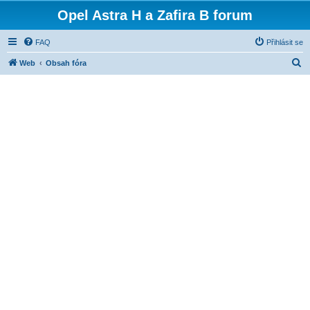
Opel Astra H a Zafira B forum
FAQ
Přihlásit se
H
Web
Obsah fóra
l
e
d
a
t