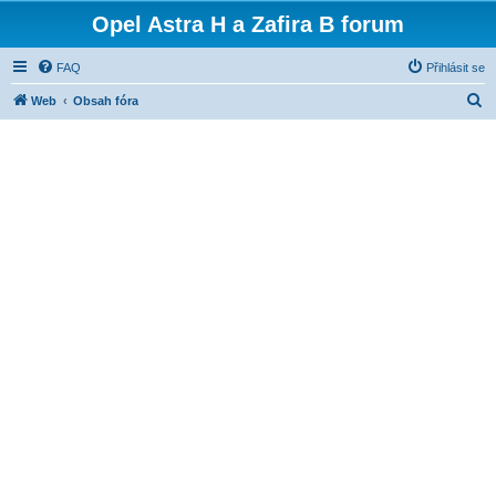
Opel Astra H a Zafira B forum
FAQ
Přihlásit se
H
Web
Obsah fóra
l
e
d
a
t