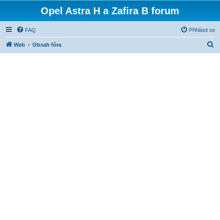
Opel Astra H a Zafira B forum
FAQ
Přihlásit se
H
Web
Obsah fóra
l
e
d
a
t