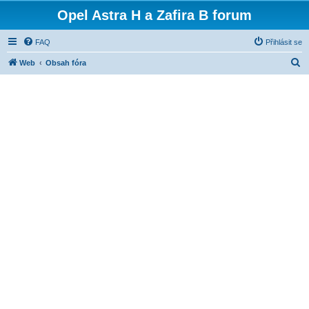
Opel Astra H a Zafira B forum
FAQ
Přihlásit se
H
Web
Obsah fóra
l
e
d
a
t