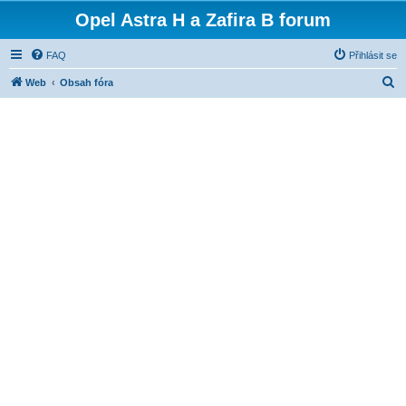
Opel Astra H a Zafira B forum
FAQ
Přihlásit se
H
Web
Obsah fóra
l
e
d
a
t