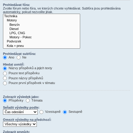
Prohledávat fóra:
Zvolte fórum nebo fóra, ve kterých chcete vyhledávat. Subfóra jsou prohledávána
automaticky, pokud nezvolíte jinak.
Prohledávat subfóra:
Ano
Ne
Hledat uvnitř:
Názvy příspěvků a jejich texty
Pouze text příspěvku
Pouze názvy příspěvků
Pouze první příspěvek v tématu
Zobrazit výsledek jako:
Příspěvky
Témata
Seřadit výsledky podle:
Vzestupně
Sestupně
Omezit výsledky na předchozí:
Zobrazit prvních: