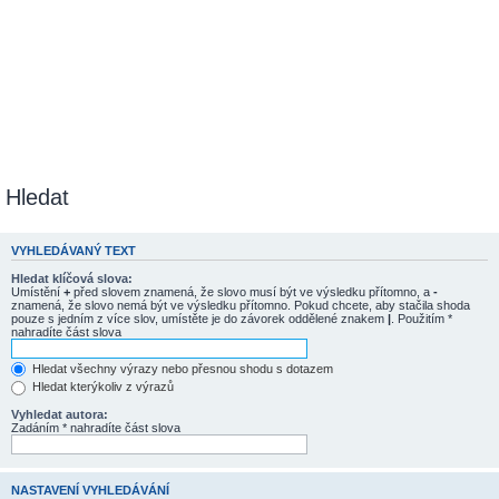
Hledat
VYHLEDÁVANÝ TEXT
Hledat klíčová slova:
Umístění
+
před slovem znamená, že slovo musí být ve výsledku přítomno, a
-
znamená, že slovo nemá být ve výsledku přítomno. Pokud chcete, aby stačila shoda
pouze s jedním z více slov, umístěte je do závorek oddělené znakem
|
. Použitím *
nahradíte část slova
Hledat všechny výrazy nebo přesnou shodu s dotazem
Hledat kterýkoliv z výrazů
Vyhledat autora:
Zadáním * nahradíte část slova
NASTAVENÍ VYHLEDÁVÁNÍ