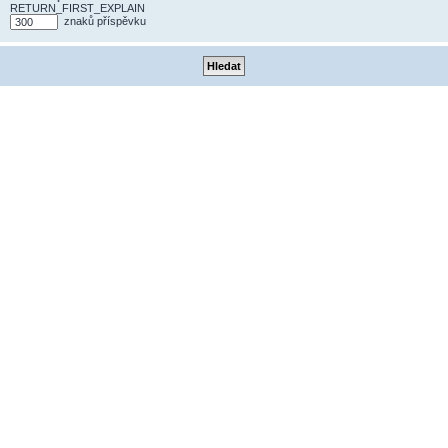
RETURN_FIRST_EXPLAIN
znaků příspěvku