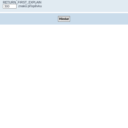
RETURN_FIRST_EXPLAIN
znaků příspěvku