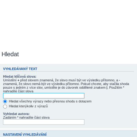
Hledat
VYHLEDÁVANÝ TEXT
Hledat klíčová slova:
Umístění
+
před slovem znamená, že slovo musí být ve výsledku přítomno, a
-
znamená, že slovo nemá být ve výsledku přítomno. Pokud chcete, aby stačila shoda
pouze s jedním z více slov, umístěte je do závorek oddělené znakem
|
. Použitím *
nahradíte část slova
Hledat všechny výrazy nebo přesnou shodu s dotazem
Hledat kterýkoliv z výrazů
Vyhledat autora:
Zadáním * nahradíte část slova
NASTAVENÍ VYHLEDÁVÁNÍ