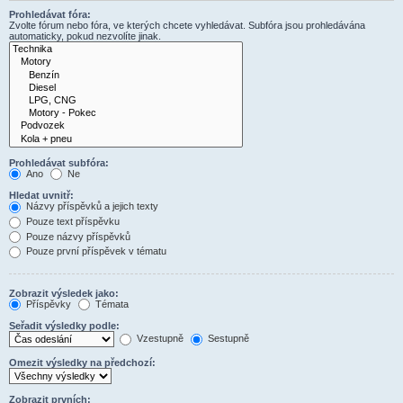
Prohledávat fóra:
Zvolte fórum nebo fóra, ve kterých chcete vyhledávat. Subfóra jsou prohledávána
automaticky, pokud nezvolíte jinak.
Prohledávat subfóra:
Ano
Ne
Hledat uvnitř:
Názvy příspěvků a jejich texty
Pouze text příspěvku
Pouze názvy příspěvků
Pouze první příspěvek v tématu
Zobrazit výsledek jako:
Příspěvky
Témata
Seřadit výsledky podle:
Vzestupně
Sestupně
Omezit výsledky na předchozí:
Zobrazit prvních: