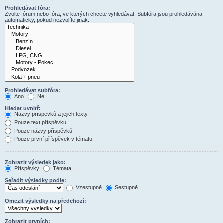
Prohledávat fóra:
Zvolte fórum nebo fóra, ve kterých chcete vyhledávat. Subfóra jsou prohledávána
automaticky, pokud nezvolíte jinak.
Prohledávat subfóra:
Ano
Ne
Hledat uvnitř:
Názvy příspěvků a jejich texty
Pouze text příspěvku
Pouze názvy příspěvků
Pouze první příspěvek v tématu
Zobrazit výsledek jako:
Příspěvky
Témata
Seřadit výsledky podle:
Vzestupně
Sestupně
Omezit výsledky na předchozí:
Zobrazit prvních: