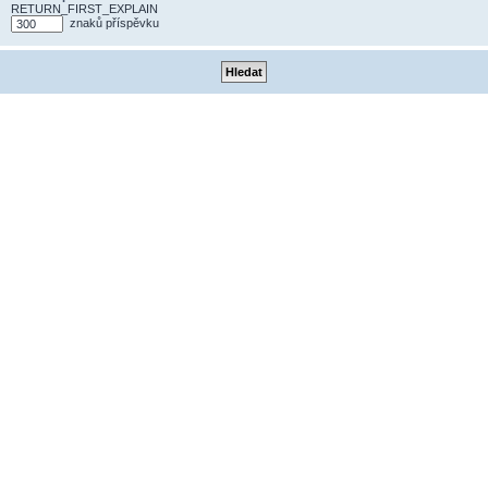
RETURN_FIRST_EXPLAIN
znaků příspěvku