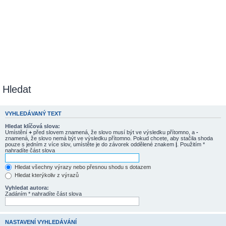
Hledat
VYHLEDÁVANÝ TEXT
Hledat klíčová slova:
Umístění
+
před slovem znamená, že slovo musí být ve výsledku přítomno, a
-
znamená, že slovo nemá být ve výsledku přítomno. Pokud chcete, aby stačila shoda
pouze s jedním z více slov, umístěte je do závorek oddělené znakem
|
. Použitím *
nahradíte část slova
Hledat všechny výrazy nebo přesnou shodu s dotazem
Hledat kterýkoliv z výrazů
Vyhledat autora:
Zadáním * nahradíte část slova
NASTAVENÍ VYHLEDÁVÁNÍ