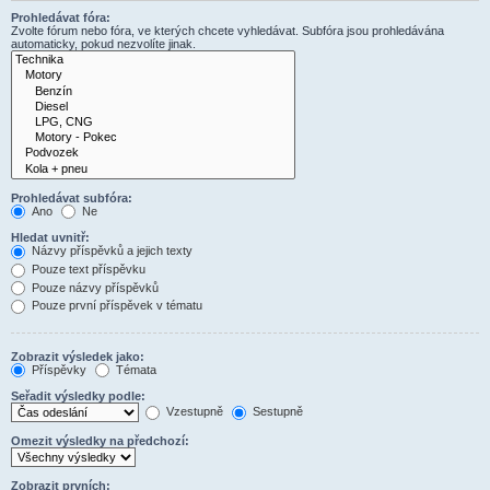
Prohledávat fóra:
Zvolte fórum nebo fóra, ve kterých chcete vyhledávat. Subfóra jsou prohledávána
automaticky, pokud nezvolíte jinak.
Prohledávat subfóra:
Ano
Ne
Hledat uvnitř:
Názvy příspěvků a jejich texty
Pouze text příspěvku
Pouze názvy příspěvků
Pouze první příspěvek v tématu
Zobrazit výsledek jako:
Příspěvky
Témata
Seřadit výsledky podle:
Vzestupně
Sestupně
Omezit výsledky na předchozí:
Zobrazit prvních: