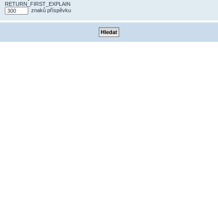
RETURN_FIRST_EXPLAIN
znaků příspěvku