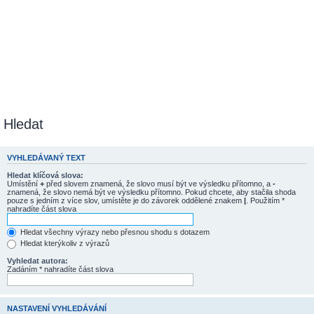
Hledat
VYHLEDÁVANÝ TEXT
Hledat klíčová slova:
Umístění
+
před slovem znamená, že slovo musí být ve výsledku přítomno, a
-
znamená, že slovo nemá být ve výsledku přítomno. Pokud chcete, aby stačila shoda
pouze s jedním z více slov, umístěte je do závorek oddělené znakem
|
. Použitím *
nahradíte část slova
Hledat všechny výrazy nebo přesnou shodu s dotazem
Hledat kterýkoliv z výrazů
Vyhledat autora:
Zadáním * nahradíte část slova
NASTAVENÍ VYHLEDÁVÁNÍ