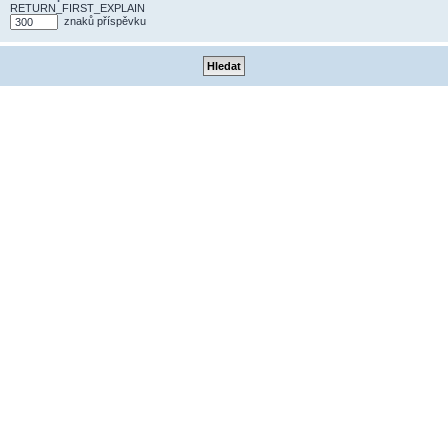
RETURN_FIRST_EXPLAIN
znaků příspěvku