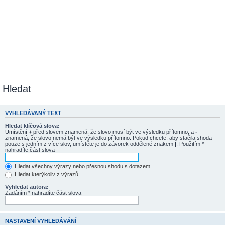
Hledat
VYHLEDÁVANÝ TEXT
Hledat klíčová slova:
Umístění
+
před slovem znamená, že slovo musí být ve výsledku přítomno, a
-
znamená, že slovo nemá být ve výsledku přítomno. Pokud chcete, aby stačila shoda
pouze s jedním z více slov, umístěte je do závorek oddělené znakem
|
. Použitím *
nahradíte část slova
Hledat všechny výrazy nebo přesnou shodu s dotazem
Hledat kterýkoliv z výrazů
Vyhledat autora:
Zadáním * nahradíte část slova
NASTAVENÍ VYHLEDÁVÁNÍ