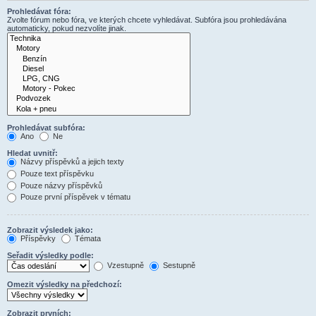
Prohledávat fóra:
Zvolte fórum nebo fóra, ve kterých chcete vyhledávat. Subfóra jsou prohledávána
automaticky, pokud nezvolíte jinak.
Prohledávat subfóra:
Ano
Ne
Hledat uvnitř:
Názvy příspěvků a jejich texty
Pouze text příspěvku
Pouze názvy příspěvků
Pouze první příspěvek v tématu
Zobrazit výsledek jako:
Příspěvky
Témata
Seřadit výsledky podle:
Vzestupně
Sestupně
Omezit výsledky na předchozí:
Zobrazit prvních: