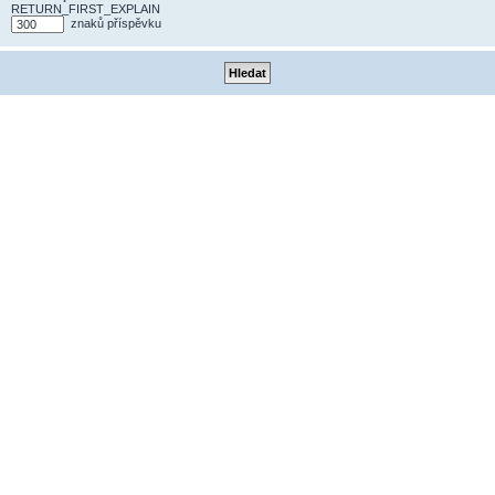
RETURN_FIRST_EXPLAIN
znaků příspěvku