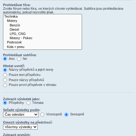
Prohledávat fóra:
Zvolte fórum nebo fóra, ve kterých chcete vyhledávat. Subfóra jsou prohledávána
automaticky, pokud nezvolíte jinak.
Prohledávat subfóra:
Ano
Ne
Hledat uvnitř:
Názvy příspěvků a jejich texty
Pouze text příspěvku
Pouze názvy příspěvků
Pouze první příspěvek v tématu
Zobrazit výsledek jako:
Příspěvky
Témata
Seřadit výsledky podle:
Vzestupně
Sestupně
Omezit výsledky na předchozí:
Zobrazit prvních: