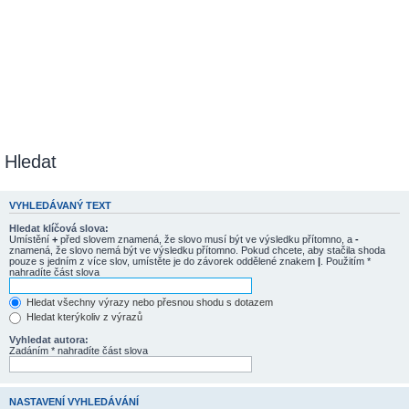
Hledat
VYHLEDÁVANÝ TEXT
Hledat klíčová slova:
Umístění
+
před slovem znamená, že slovo musí být ve výsledku přítomno, a
-
znamená, že slovo nemá být ve výsledku přítomno. Pokud chcete, aby stačila shoda
pouze s jedním z více slov, umístěte je do závorek oddělené znakem
|
. Použitím *
nahradíte část slova
Hledat všechny výrazy nebo přesnou shodu s dotazem
Hledat kterýkoliv z výrazů
Vyhledat autora:
Zadáním * nahradíte část slova
NASTAVENÍ VYHLEDÁVÁNÍ