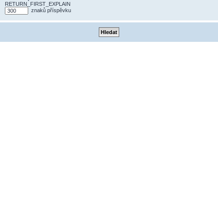
RETURN_FIRST_EXPLAIN
znaků příspěvku