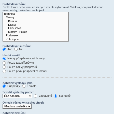
Prohledávat fóra:
Zvolte fórum nebo fóra, ve kterých chcete vyhledávat. Subfóra jsou prohledávána
automaticky, pokud nezvolíte jinak.
Prohledávat subfóra:
Ano
Ne
Hledat uvnitř:
Názvy příspěvků a jejich texty
Pouze text příspěvku
Pouze názvy příspěvků
Pouze první příspěvek v tématu
Zobrazit výsledek jako:
Příspěvky
Témata
Seřadit výsledky podle:
Vzestupně
Sestupně
Omezit výsledky na předchozí:
Zobrazit prvních: