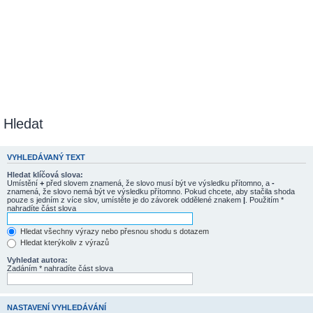
Hledat
VYHLEDÁVANÝ TEXT
Hledat klíčová slova:
Umístění
+
před slovem znamená, že slovo musí být ve výsledku přítomno, a
-
znamená, že slovo nemá být ve výsledku přítomno. Pokud chcete, aby stačila shoda
pouze s jedním z více slov, umístěte je do závorek oddělené znakem
|
. Použitím *
nahradíte část slova
Hledat všechny výrazy nebo přesnou shodu s dotazem
Hledat kterýkoliv z výrazů
Vyhledat autora:
Zadáním * nahradíte část slova
NASTAVENÍ VYHLEDÁVÁNÍ