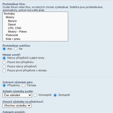
Prohledávat fóra:
Zvolte fórum nebo fóra, ve kterých chcete vyhledávat. Subfóra jsou prohledávána
automaticky, pokud nezvolíte jinak.
Prohledávat subfóra:
Ano
Ne
Hledat uvnitř:
Názvy příspěvků a jejich texty
Pouze text příspěvku
Pouze názvy příspěvků
Pouze první příspěvek v tématu
Zobrazit výsledek jako:
Příspěvky
Témata
Seřadit výsledky podle:
Vzestupně
Sestupně
Omezit výsledky na předchozí:
Zobrazit prvních: