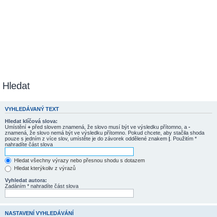
Hledat
VYHLEDÁVANÝ TEXT
Hledat klíčová slova:
Umístění
+
před slovem znamená, že slovo musí být ve výsledku přítomno, a
-
znamená, že slovo nemá být ve výsledku přítomno. Pokud chcete, aby stačila shoda
pouze s jedním z více slov, umístěte je do závorek oddělené znakem
|
. Použitím *
nahradíte část slova
Hledat všechny výrazy nebo přesnou shodu s dotazem
Hledat kterýkoliv z výrazů
Vyhledat autora:
Zadáním * nahradíte část slova
NASTAVENÍ VYHLEDÁVÁNÍ