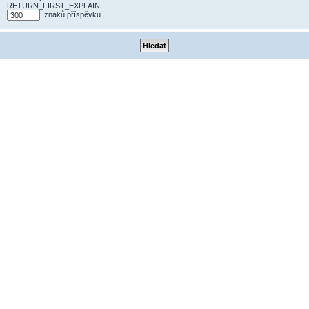
RETURN_FIRST_EXPLAIN
znaků příspěvku