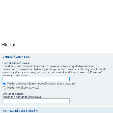
Hledat
VYHLEDÁVANÝ TEXT
Hledat klíčová slova:
Umístění
+
před slovem znamená, že slovo musí být ve výsledku přítomno, a
-
znamená, že slovo nemá být ve výsledku přítomno. Pokud chcete, aby stačila shoda
pouze s jedním z více slov, umístěte je do závorek oddělené znakem
|
. Použitím *
nahradíte část slova
Hledat všechny výrazy nebo přesnou shodu s dotazem
Hledat kterýkoliv z výrazů
Vyhledat autora:
Zadáním * nahradíte část slova
NASTAVENÍ VYHLEDÁVÁNÍ