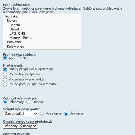
Prohledávat fóra:
Zvolte fórum nebo fóra, ve kterých chcete vyhledávat. Subfóra jsou prohledávána
automaticky, pokud nezvolíte jinak.
Prohledávat subfóra:
Ano
Ne
Hledat uvnitř:
Názvy příspěvků a jejich texty
Pouze text příspěvku
Pouze názvy příspěvků
Pouze první příspěvek v tématu
Zobrazit výsledek jako:
Příspěvky
Témata
Seřadit výsledky podle:
Vzestupně
Sestupně
Omezit výsledky na předchozí:
Zobrazit prvních: