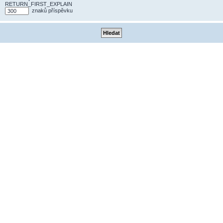
RETURN_FIRST_EXPLAIN
znaků příspěvku