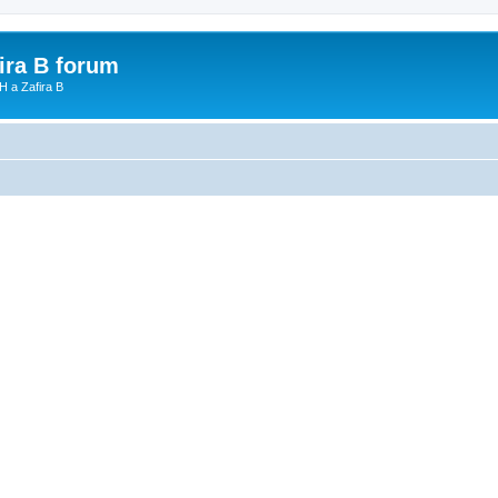
fira B forum
H a Zafira B