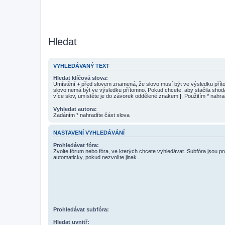
Hledat
VYHLEDÁVANÝ TEXT
Hledat klíčová slova:
Umístění
+
před slovem znamená, že slovo musí být ve výsledku pří
slovo nemá být ve výsledku přítomno. Pokud chcete, aby stačila shod
více slov, umístěte je do závorek oddělené znakem
|
. Použitím * nahra
Vyhledat autora:
Zadáním * nahradíte část slova
NASTAVENÍ VYHLEDÁVÁNÍ
Prohledávat fóra:
Zvolte fórum nebo fóra, ve kterých chcete vyhledávat. Subfóra jsou p
automaticky, pokud nezvolíte jinak.
Prohledávat subfóra:
Hledat uvnitř: