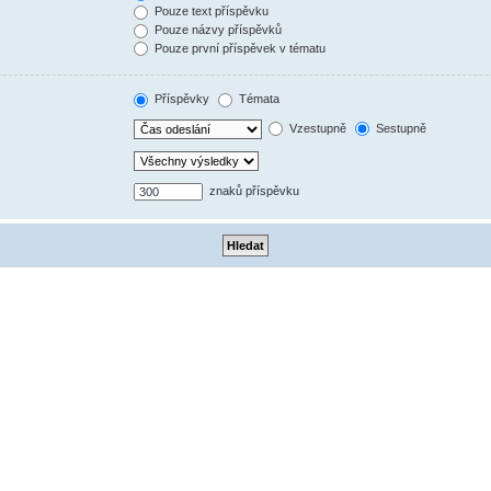
Pouze text příspěvku
Pouze názvy příspěvků
Pouze první příspěvek v tématu
Příspěvky
Témata
Vzestupně
Sestupně
znaků příspěvku