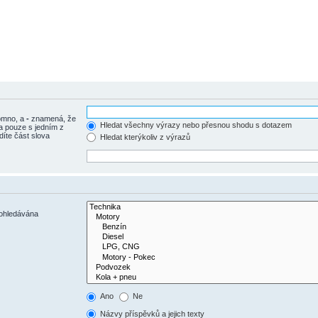
tomno, a
-
znamená, že
Hledat všechny výrazy nebo přesnou shodu s dotazem
a pouze s jedním z
díte část slova
Hledat kterýkoliv z výrazů
rohledávána
Ano
Ne
Názvy příspěvků a jejich texty