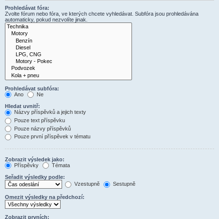
Prohledávat fóra:
Zvolte fórum nebo fóra, ve kterých chcete vyhledávat. Subfóra jsou prohledávána
automaticky, pokud nezvolíte jinak.
Prohledávat subfóra:
Ano
Ne
Hledat uvnitř:
Názvy příspěvků a jejich texty
Pouze text příspěvku
Pouze názvy příspěvků
Pouze první příspěvek v tématu
Zobrazit výsledek jako:
Příspěvky
Témata
Seřadit výsledky podle:
Vzestupně
Sestupně
Omezit výsledky na předchozí:
Zobrazit prvních: