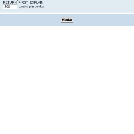
RETURN_FIRST_EXPLAIN
znaků příspěvku