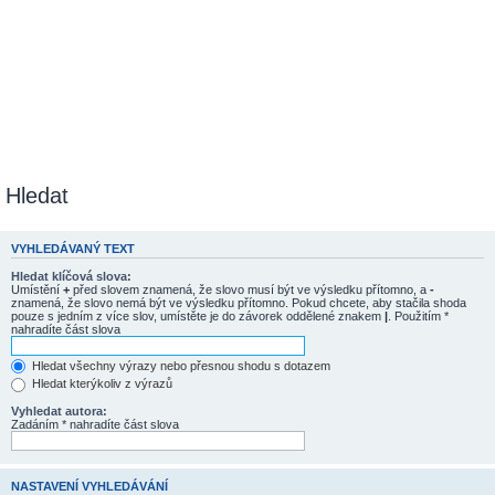
Hledat
VYHLEDÁVANÝ TEXT
Hledat klíčová slova:
Umístění
+
před slovem znamená, že slovo musí být ve výsledku přítomno, a
-
znamená, že slovo nemá být ve výsledku přítomno. Pokud chcete, aby stačila shoda
pouze s jedním z více slov, umístěte je do závorek oddělené znakem
|
. Použitím *
nahradíte část slova
Hledat všechny výrazy nebo přesnou shodu s dotazem
Hledat kterýkoliv z výrazů
Vyhledat autora:
Zadáním * nahradíte část slova
NASTAVENÍ VYHLEDÁVÁNÍ