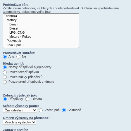
Prohledávat fóra:
Zvolte fórum nebo fóra, ve kterých chcete vyhledávat. Subfóra jsou prohledávána
automaticky, pokud nezvolíte jinak.
Prohledávat subfóra:
Ano
Ne
Hledat uvnitř:
Názvy příspěvků a jejich texty
Pouze text příspěvku
Pouze názvy příspěvků
Pouze první příspěvek v tématu
Zobrazit výsledek jako:
Příspěvky
Témata
Seřadit výsledky podle:
Vzestupně
Sestupně
Omezit výsledky na předchozí:
Zobrazit prvních: