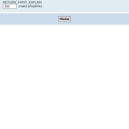
RETURN_FIRST_EXPLAIN
znaků příspěvku