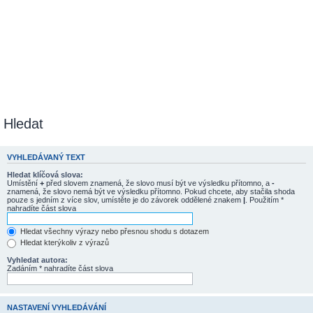
Hledat
VYHLEDÁVANÝ TEXT
Hledat klíčová slova:
Umístění
+
před slovem znamená, že slovo musí být ve výsledku přítomno, a
-
znamená, že slovo nemá být ve výsledku přítomno. Pokud chcete, aby stačila shoda
pouze s jedním z více slov, umístěte je do závorek oddělené znakem
|
. Použitím *
nahradíte část slova
Hledat všechny výrazy nebo přesnou shodu s dotazem
Hledat kterýkoliv z výrazů
Vyhledat autora:
Zadáním * nahradíte část slova
NASTAVENÍ VYHLEDÁVÁNÍ