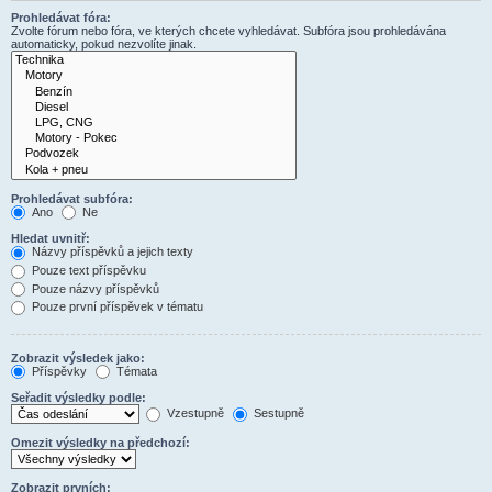
Prohledávat fóra:
Zvolte fórum nebo fóra, ve kterých chcete vyhledávat. Subfóra jsou prohledávána
automaticky, pokud nezvolíte jinak.
Prohledávat subfóra:
Ano
Ne
Hledat uvnitř:
Názvy příspěvků a jejich texty
Pouze text příspěvku
Pouze názvy příspěvků
Pouze první příspěvek v tématu
Zobrazit výsledek jako:
Příspěvky
Témata
Seřadit výsledky podle:
Vzestupně
Sestupně
Omezit výsledky na předchozí:
Zobrazit prvních: