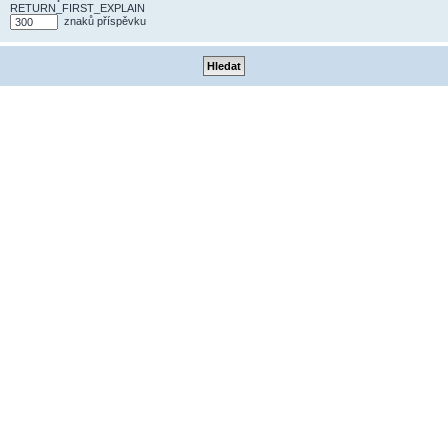
RETURN_FIRST_EXPLAIN
znaků příspěvku