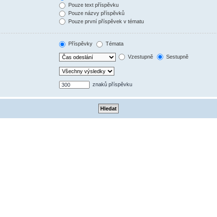
Pouze text příspěvku
Pouze názvy příspěvků
Pouze první příspěvek v tématu
Příspěvky
Témata
Vzestupně
Sestupně
znaků příspěvku