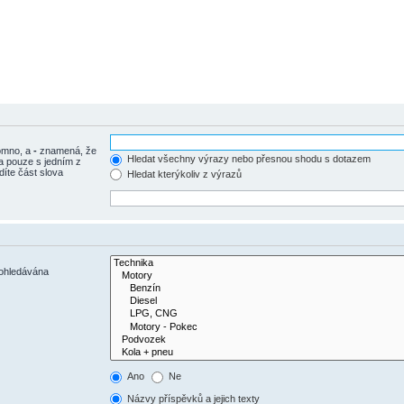
tomno, a
-
znamená, že
Hledat všechny výrazy nebo přesnou shodu s dotazem
a pouze s jedním z
díte část slova
Hledat kterýkoliv z výrazů
rohledávána
Ano
Ne
Názvy příspěvků a jejich texty