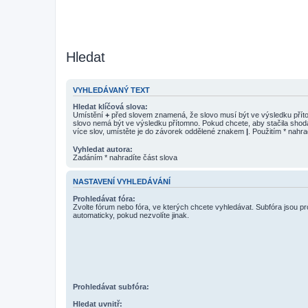
Hledat
VYHLEDÁVANÝ TEXT
Hledat klíčová slova:
Umístění
+
před slovem znamená, že slovo musí být ve výsledku pří
slovo nemá být ve výsledku přítomno. Pokud chcete, aby stačila shod
více slov, umístěte je do závorek oddělené znakem
|
. Použitím * nahra
Vyhledat autora:
Zadáním * nahradíte část slova
NASTAVENÍ VYHLEDÁVÁNÍ
Prohledávat fóra:
Zvolte fórum nebo fóra, ve kterých chcete vyhledávat. Subfóra jsou p
automaticky, pokud nezvolíte jinak.
Prohledávat subfóra:
Hledat uvnitř: