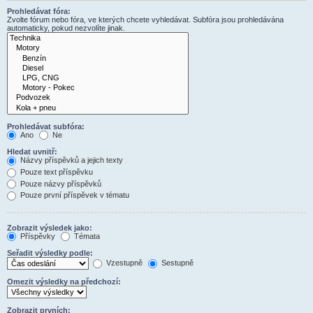
Prohledávat fóra:
Zvolte fórum nebo fóra, ve kterých chcete vyhledávat. Subfóra jsou prohledávána
automaticky, pokud nezvolíte jinak.
Prohledávat subfóra:
Ano
Ne
Hledat uvnitř:
Názvy příspěvků a jejich texty
Pouze text příspěvku
Pouze názvy příspěvků
Pouze první příspěvek v tématu
Zobrazit výsledek jako:
Příspěvky
Témata
Seřadit výsledky podle:
Vzestupně
Sestupně
Omezit výsledky na předchozí:
Zobrazit prvních: