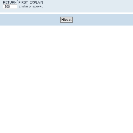
RETURN_FIRST_EXPLAIN
znaků příspěvku