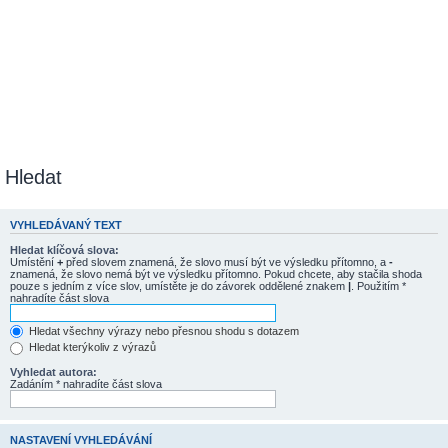
Hledat
VYHLEDÁVANÝ TEXT
Hledat klíčová slova:
Umístění
+
před slovem znamená, že slovo musí být ve výsledku přítomno, a
-
znamená, že slovo nemá být ve výsledku přítomno. Pokud chcete, aby stačila shoda
pouze s jedním z více slov, umístěte je do závorek oddělené znakem
|
. Použitím *
nahradíte část slova
Hledat všechny výrazy nebo přesnou shodu s dotazem
Hledat kterýkoliv z výrazů
Vyhledat autora:
Zadáním * nahradíte část slova
NASTAVENÍ VYHLEDÁVÁNÍ