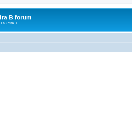
fira B forum
H a Zafira B