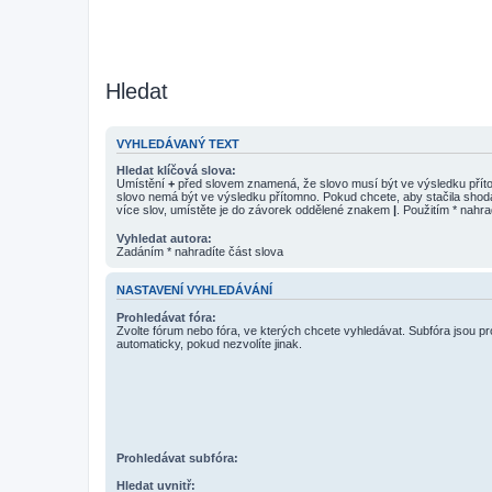
Hledat
VYHLEDÁVANÝ TEXT
Hledat klíčová slova:
Umístění
+
před slovem znamená, že slovo musí být ve výsledku pří
slovo nemá být ve výsledku přítomno. Pokud chcete, aby stačila shod
více slov, umístěte je do závorek oddělené znakem
|
. Použitím * nahra
Vyhledat autora:
Zadáním * nahradíte část slova
NASTAVENÍ VYHLEDÁVÁNÍ
Prohledávat fóra:
Zvolte fórum nebo fóra, ve kterých chcete vyhledávat. Subfóra jsou p
automaticky, pokud nezvolíte jinak.
Prohledávat subfóra:
Hledat uvnitř: