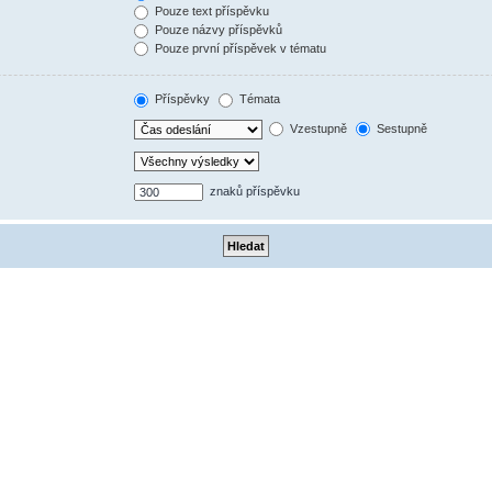
Pouze text příspěvku
Pouze názvy příspěvků
Pouze první příspěvek v tématu
Příspěvky
Témata
Vzestupně
Sestupně
znaků příspěvku