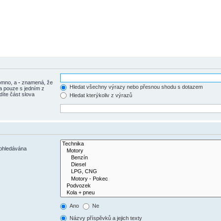
tomno, a
-
znamená, že
Hledat všechny výrazy nebo přesnou shodu s dotazem
a pouze s jedním z
díte část slova
Hledat kterýkoliv z výrazů
rohledávána
Ano
Ne
Názvy příspěvků a jejich texty