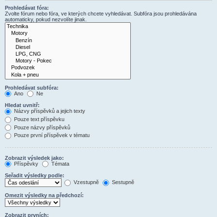
Prohledávat fóra:
Zvolte fórum nebo fóra, ve kterých chcete vyhledávat. Subfóra jsou prohledávána
automaticky, pokud nezvolíte jinak.
Prohledávat subfóra:
Ano
Ne
Hledat uvnitř:
Názvy příspěvků a jejich texty
Pouze text příspěvku
Pouze názvy příspěvků
Pouze první příspěvek v tématu
Zobrazit výsledek jako:
Příspěvky
Témata
Seřadit výsledky podle:
Vzestupně
Sestupně
Omezit výsledky na předchozí:
Zobrazit prvních: