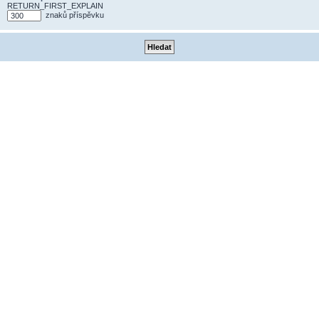
RETURN_FIRST_EXPLAIN
znaků příspěvku