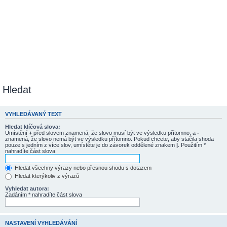
Hledat
VYHLEDÁVANÝ TEXT
Hledat klíčová slova:
Umístění
+
před slovem znamená, že slovo musí být ve výsledku přítomno, a
-
znamená, že slovo nemá být ve výsledku přítomno. Pokud chcete, aby stačila shoda
pouze s jedním z více slov, umístěte je do závorek oddělené znakem
|
. Použitím *
nahradíte část slova
Hledat všechny výrazy nebo přesnou shodu s dotazem
Hledat kterýkoliv z výrazů
Vyhledat autora:
Zadáním * nahradíte část slova
NASTAVENÍ VYHLEDÁVÁNÍ