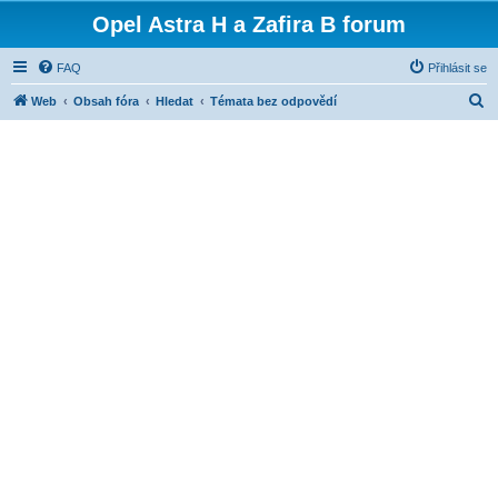
Opel Astra H a Zafira B forum
FAQ
Přihlásit se
H
Web
Obsah fóra
Hledat
Témata bez odpovědí
l
e
d
a
t