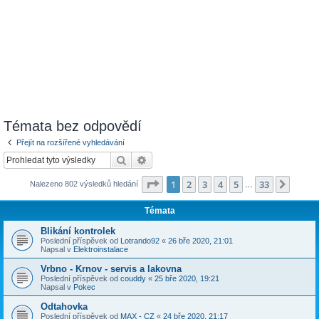
Témata bez odpovědí
Přejít na rozšířené vyhledávání
Hledat
Pokročilé hledání
Stránka
1
z
33
1
2
3
4
5
33
Další
Nalezeno 802 výsledků hledání
…
Témata
Blikání kontrolek
Poslední příspěvek od
Lotrando92
«
26 bře 2020, 21:01
Napsal v
Elektroinstalace
Vrbno - Krnov - servis a lakovna
Poslední příspěvek od
couddy
«
25 bře 2020, 19:21
Napsal v
Pokec
Odtahovka
Poslední příspěvek od
MAX - CZ
«
24 bře 2020, 21:17