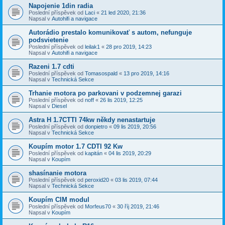
Napojenie 1din radia
Poslední příspěvek od
Laci
«
21 led 2020, 21:36
Napsal v
Autohifi a navigace
Autorádio prestalo komunikovať s autom, nefunguje
podsvietenie
Poslední příspěvek od
leilak1
«
28 pro 2019, 14:23
Napsal v
Autohifi a navigace
Razeni 1.7 cdti
Poslední příspěvek od
Tomasospald
«
13 pro 2019, 14:16
Napsal v
Technická Sekce
Trhanie motora po parkovani v podzemnej garazi
Poslední příspěvek od
noff
«
26 lis 2019, 12:25
Napsal v
Diesel
Astra H 1.7CTTI 74kw někdy nenastartuje
Poslední příspěvek od
donpietro
«
09 lis 2019, 20:56
Napsal v
Technická Sekce
Koupím motor 1.7 CDTI 92 Kw
Poslední příspěvek od
kapitán
«
04 lis 2019, 20:29
Napsal v
Koupím
shasínanie motora
Poslední příspěvek od
peroxid20
«
03 lis 2019, 07:44
Napsal v
Technická Sekce
Koupím CIM modul
Poslední příspěvek od
Morfeus70
«
30 říj 2019, 21:46
Napsal v
Koupím