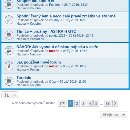
Koupím alu kolo R16
Poslední příspěvek od
Petrikos
«
26 říj 2019, 13:24
Napsal v
Koupím
Spodní černý lem a neco celé pravé zrcátko ve stříbrné
Poslední příspěvek od
couddy
«
18 říj 2019, 16:18
Napsal v
Koupím
Tlmiče + pružiny - ASTRA H GTC
Poslední příspěvek od
potejto1212
«
15 říj 2019, 12:49
Napsal v
Podvozek
NÁVOD: Jak vypnout dětskou pojistku v astře
Poslední příspěvek od
milosh
«
05 říj 2019, 17:58
Napsal v
Návody
Jak používat nové forum
Poslední příspěvek od
milosh
«
05 říj 2019, 10:56
Napsal v
Pokec
Torpédo
Poslední příspěvek od
Oťas
«
30 zář 2019, 11:00
Napsal v
Koupím
Stránka
1
z
33
1
2
3
4
5
33
Další
Nalezeno 802 výsledků hledání
…
Přejít na