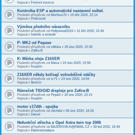
Napsal v
Firemní inzerce
Kontrolka ESP a automatické nastavení světel.
Poslední příspěvek od
Morfeus70
«
15 bře 2020, 22:14
Napsal v
Podvozek
Výměna předního nárazníku
Poslední příspěvek od
Hollywood2010
«
11 bře 2020, 15:46
Napsal v
Interiér a exteriér
P: MKJ od Pepase
Poslední příspěvek od
vitliska
«
29 úno 2020, 15:30
Napsal v
Zafira B
K: Měrka oleje Z16XER
Poslední příspěvek od
Mava
«
24 úno 2020, 15:56
Napsal v
Koupím
Z16XER někdy kolísají volnoběžné otáčky
Poslední příspěvek od
sr71
«
23 úno 2020, 14:04
Napsal v
Benzín
Rámeček TID/GID displeje pro Zafira-B
Poslední příspěvek od
PepaS
«
18 úno 2020, 23:14
Napsal v
Koupím
motor z17dth - spojka
Poslední příspěvek od
michdol
«
06 úno 2020, 18:26
Napsal v
Diesel
Nefunkční střecha u Opel Astra twin top 2006
Poslední příspěvek od
BAJEROVA.K@EMAIL.CZ
«
30 led 2020, 16:46
Napsal v
Elektroinstalace