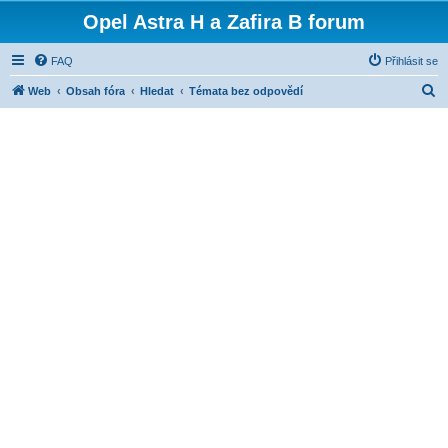
Opel Astra H a Zafira B forum
FAQ
Přihlásit se
H
Web
Obsah fóra
Hledat
Témata bez odpovědí
l
e
d
a
t