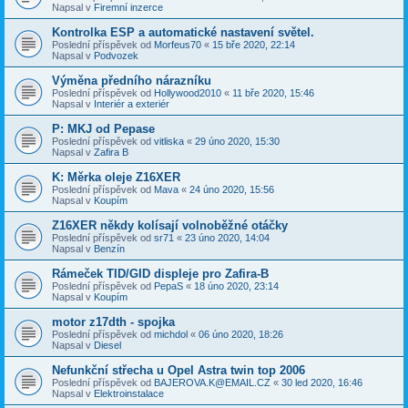
Napsal v
Firemní inzerce
Kontrolka ESP a automatické nastavení světel.
Poslední příspěvek od
Morfeus70
«
15 bře 2020, 22:14
Napsal v
Podvozek
Výměna předního nárazníku
Poslední příspěvek od
Hollywood2010
«
11 bře 2020, 15:46
Napsal v
Interiér a exteriér
P: MKJ od Pepase
Poslední příspěvek od
vitliska
«
29 úno 2020, 15:30
Napsal v
Zafira B
K: Měrka oleje Z16XER
Poslední příspěvek od
Mava
«
24 úno 2020, 15:56
Napsal v
Koupím
Z16XER někdy kolísají volnoběžné otáčky
Poslední příspěvek od
sr71
«
23 úno 2020, 14:04
Napsal v
Benzín
Rámeček TID/GID displeje pro Zafira-B
Poslední příspěvek od
PepaS
«
18 úno 2020, 23:14
Napsal v
Koupím
motor z17dth - spojka
Poslední příspěvek od
michdol
«
06 úno 2020, 18:26
Napsal v
Diesel
Nefunkční střecha u Opel Astra twin top 2006
Poslední příspěvek od
BAJEROVA.K@EMAIL.CZ
«
30 led 2020, 16:46
Napsal v
Elektroinstalace