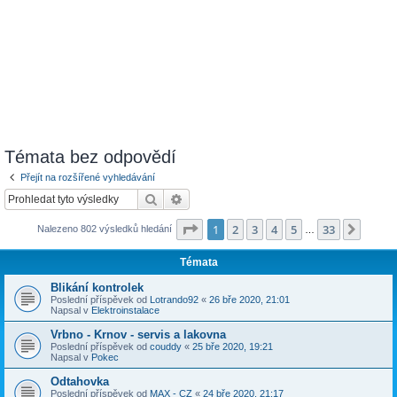
Témata bez odpovědí
Přejít na rozšířené vyhledávání
Hledat
Pokročilé hledání
Stránka
1
z
33
1
2
3
4
5
33
Další
Nalezeno 802 výsledků hledání
…
Témata
Blikání kontrolek
Poslední příspěvek od
Lotrando92
«
26 bře 2020, 21:01
Napsal v
Elektroinstalace
Vrbno - Krnov - servis a lakovna
Poslední příspěvek od
couddy
«
25 bře 2020, 19:21
Napsal v
Pokec
Odtahovka
Poslední příspěvek od
MAX - CZ
«
24 bře 2020, 21:17