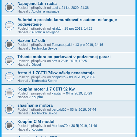
Napojenie 1din radia
Poslední příspěvek od
Laci
«
21 led 2020, 21:36
Napsal v
Autohifi a navigace
Autorádio prestalo komunikovať s autom, nefunguje
podsvietenie
Poslední příspěvek od
leilak1
«
28 pro 2019, 14:23
Napsal v
Autohifi a navigace
Razeni 1.7 cdti
Poslední příspěvek od
Tomasospald
«
13 pro 2019, 14:16
Napsal v
Technická Sekce
Trhanie motora po parkovani v podzemnej garazi
Poslední příspěvek od
noff
«
26 lis 2019, 12:25
Napsal v
Diesel
Astra H 1.7CTTI 74kw někdy nenastartuje
Poslední příspěvek od
donpietro
«
09 lis 2019, 20:56
Napsal v
Technická Sekce
Koupím motor 1.7 CDTI 92 Kw
Poslední příspěvek od
kapitán
«
04 lis 2019, 20:29
Napsal v
Koupím
shasínanie motora
Poslední příspěvek od
peroxid20
«
03 lis 2019, 07:44
Napsal v
Technická Sekce
Koupím CIM modul
Poslední příspěvek od
Morfeus70
«
30 říj 2019, 21:46
Napsal v
Koupím