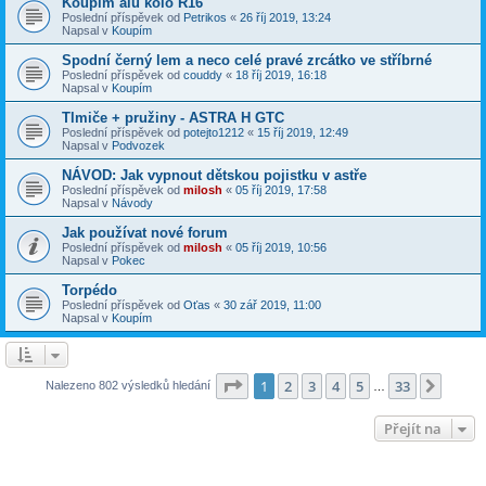
Koupím alu kolo R16
Poslední příspěvek od
Petrikos
«
26 říj 2019, 13:24
Napsal v
Koupím
Spodní černý lem a neco celé pravé zrcátko ve stříbrné
Poslední příspěvek od
couddy
«
18 říj 2019, 16:18
Napsal v
Koupím
Tlmiče + pružiny - ASTRA H GTC
Poslední příspěvek od
potejto1212
«
15 říj 2019, 12:49
Napsal v
Podvozek
NÁVOD: Jak vypnout dětskou pojistku v astře
Poslední příspěvek od
milosh
«
05 říj 2019, 17:58
Napsal v
Návody
Jak používat nové forum
Poslední příspěvek od
milosh
«
05 říj 2019, 10:56
Napsal v
Pokec
Torpédo
Poslední příspěvek od
Oťas
«
30 zář 2019, 11:00
Napsal v
Koupím
Stránka
1
z
33
1
2
3
4
5
33
Další
Nalezeno 802 výsledků hledání
…
Přejít na