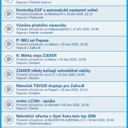
Napsal v
Firemní inzerce
Kontrolka ESP a automatické nastavení světel.
Poslední příspěvek od
Morfeus70
«
15 bře 2020, 22:14
Napsal v
Podvozek
Výměna předního nárazníku
Poslední příspěvek od
Hollywood2010
«
11 bře 2020, 15:46
Napsal v
Interiér a exteriér
P: MKJ od Pepase
Poslední příspěvek od
vitliska
«
29 úno 2020, 15:30
Napsal v
Zafira B
K: Měrka oleje Z16XER
Poslední příspěvek od
Mava
«
24 úno 2020, 15:56
Napsal v
Koupím
Z16XER někdy kolísají volnoběžné otáčky
Poslední příspěvek od
sr71
«
23 úno 2020, 14:04
Napsal v
Benzín
Rámeček TID/GID displeje pro Zafira-B
Poslední příspěvek od
PepaS
«
18 úno 2020, 23:14
Napsal v
Koupím
motor z17dth - spojka
Poslední příspěvek od
michdol
«
06 úno 2020, 18:26
Napsal v
Diesel
Nefunkční střecha u Opel Astra twin top 2006
Poslední příspěvek od
BAJEROVA.K@EMAIL.CZ
«
30 led 2020, 16:46
Napsal v
Elektroinstalace