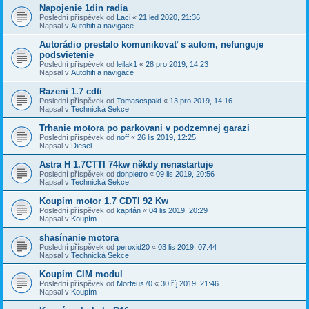
Napojenie 1din radia
Poslední příspěvek od
Laci
«
21 led 2020, 21:36
Napsal v
Autohifi a navigace
Autorádio prestalo komunikovať s autom, nefunguje
podsvietenie
Poslední příspěvek od
leilak1
«
28 pro 2019, 14:23
Napsal v
Autohifi a navigace
Razeni 1.7 cdti
Poslední příspěvek od
Tomasospald
«
13 pro 2019, 14:16
Napsal v
Technická Sekce
Trhanie motora po parkovani v podzemnej garazi
Poslední příspěvek od
noff
«
26 lis 2019, 12:25
Napsal v
Diesel
Astra H 1.7CTTI 74kw někdy nenastartuje
Poslední příspěvek od
donpietro
«
09 lis 2019, 20:56
Napsal v
Technická Sekce
Koupím motor 1.7 CDTI 92 Kw
Poslední příspěvek od
kapitán
«
04 lis 2019, 20:29
Napsal v
Koupím
shasínanie motora
Poslední příspěvek od
peroxid20
«
03 lis 2019, 07:44
Napsal v
Technická Sekce
Koupím CIM modul
Poslední příspěvek od
Morfeus70
«
30 říj 2019, 21:46
Napsal v
Koupím