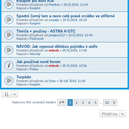
Koupím alu kolo R16
Poslední příspěvek od
Petrikos
«
26 říj 2019, 13:24
Napsal v
Koupím
Spodní černý lem a neco celé pravé zrcátko ve stříbrné
Poslední příspěvek od
couddy
«
18 říj 2019, 16:18
Napsal v
Koupím
Tlmiče + pružiny - ASTRA H GTC
Poslední příspěvek od
potejto1212
«
15 říj 2019, 12:49
Napsal v
Podvozek
NÁVOD: Jak vypnout dětskou pojistku v astře
Poslední příspěvek od
milosh
«
05 říj 2019, 17:58
Napsal v
Návody
Jak používat nové forum
Poslední příspěvek od
milosh
«
05 říj 2019, 10:56
Napsal v
Pokec
Torpédo
Poslední příspěvek od
Oťas
«
30 zář 2019, 11:00
Napsal v
Koupím
Stránka
1
z
33
1
2
3
4
5
33
Další
Nalezeno 802 výsledků hledání
…
Přejít na