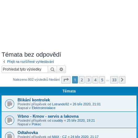
Témata bez odpovědí
Přejít na rozšířené vyhledávání
Hledat
Pokročilé hledání
Stránka
1
z
33
1
2
3
4
5
33
Další
Nalezeno 802 výsledků hledání
…
Témata
Blikání kontrolek
Poslední příspěvek od
Lotrando92
«
26 bře 2020, 21:01
Napsal v
Elektroinstalace
Vrbno - Krnov - servis a lakovna
Poslední příspěvek od
couddy
«
25 bře 2020, 19:21
Napsal v
Pokec
Odtahovka
Poslední příspěvek od
MAX - CZ
«
24 bře 2020, 21:17