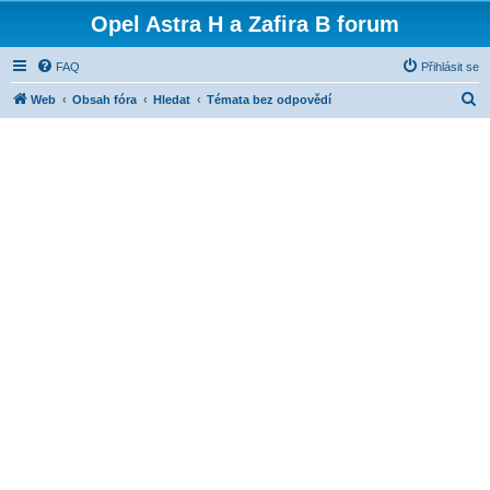
Opel Astra H a Zafira B forum
FAQ
Přihlásit se
H
Web
Obsah fóra
Hledat
Témata bez odpovědí
l
e
d
a
t