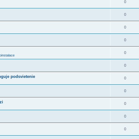
0
0
0
0
0
oinstalace
0
nguje podsvietenie
0
0
zi
0
0
0