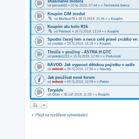
shasínanie motora
od
peroxid20
»
03 lis 2019, 07:44
» v
Technická Sekce
Koupím CIM modul
od
Morfeus70
»
30 říj 2019, 21:46
» v
Koupím
Koupím alu kolo R16
od
Petrikos
»
26 říj 2019, 13:24
» v
Koupím
Spodní černý lem a neco celé pravé zrcátko ve 
od
couddy
»
18 říj 2019, 16:18
» v
Koupím
Tlmiče + pružiny - ASTRA H GTC
od
potejto1212
»
15 říj 2019, 12:49
» v
Podvozek
NÁVOD: Jak vypnout dětskou pojistku v astře
od
milosh
»
05 říj 2019, 17:58
» v
Návody
Jak používat nové forum
od
milosh
»
05 říj 2019, 10:56
» v
Pokec
Torpédo
od
Oťas
»
30 zář 2019, 11:00
» v
Koupím
Přejít na rozšířené vyhledávání