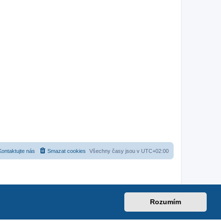
Kontaktujte nás
Smazat cookies
Všechny časy jsou v
UTC+02:00
Rozumím
net
|
suzuki-forum.cz