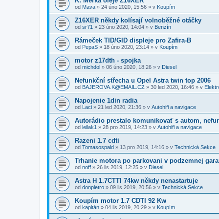
K: Měrka oleje Z16XER
od
Mava
»
24 úno 2020, 15:56
» v
Koupím
Z16XER někdy kolísají volnoběžné otáčky
od
sr71
»
23 úno 2020, 14:04
» v
Benzín
Rámeček TID/GID displeje pro Zafira-B
od
PepaS
»
18 úno 2020, 23:14
» v
Koupím
motor z17dth - spojka
od
michdol
»
06 úno 2020, 18:26
» v
Diesel
Nefunkční střecha u Opel Astra twin top 2006
od
BAJEROVA.K@EMAIL.CZ
»
30 led 2020, 16:46
» v
Elektr
Napojenie 1din radia
od
Laci
»
21 led 2020, 21:36
» v
Autohifi a navigace
Autorádio prestalo komunikovať s autom, nefu
od
leilak1
»
28 pro 2019, 14:23
» v
Autohifi a navigace
Razeni 1.7 cdti
od
Tomasospald
»
13 pro 2019, 14:16
» v
Technická Sekce
Trhanie motora po parkovani v podzemnej gara
od
noff
»
26 lis 2019, 12:25
» v
Diesel
Astra H 1.7CTTI 74kw někdy nenastartuje
od
donpietro
»
09 lis 2019, 20:56
» v
Technická Sekce
Koupím motor 1.7 CDTI 92 Kw
od
kapitán
»
04 lis 2019, 20:29
» v
Koupím