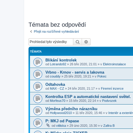
Témata bez odpovědí
Přejít na rozšířené vyhledávání
Hledat
Pokročilé hledání
TÉMATA
Blikání kontrolek
od
Lotrando92
»
26 bře 2020, 21:01
» v
Elektroinstalace
Vrbno - Krnov - servis a lakovna
od
couddy
»
25 bře 2020, 19:21
» v
Pokec
Odtahovka
od
MAX - CZ
»
24 bře 2020, 21:17
» v
Firemní inzerce
Kontrolka ESP a automatické nastavení světel.
od
Morfeus70
»
15 bře 2020, 22:14
» v
Podvozek
Výměna předního nárazníku
od
Hollywood2010
»
11 bře 2020, 15:46
» v
Interiér a exteriér
P: MKJ od Pepase
od
vitliska
»
29 úno 2020, 15:30
» v
Zafira B