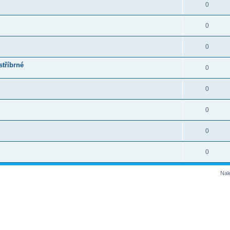
0
0
0
stříbrné
0
0
0
0
0
Nal