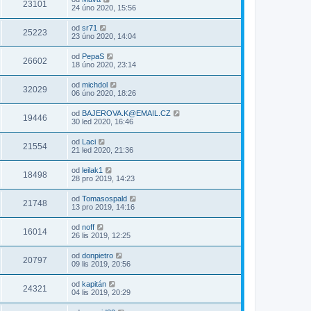
23101
24 úno 2020, 15:56
od
sr71
25223
23 úno 2020, 14:04
od
PepaS
26602
18 úno 2020, 23:14
od
michdol
32029
06 úno 2020, 18:26
od
BAJEROVA.K@EMAIL.CZ
19446
30 led 2020, 16:46
od
Laci
21554
21 led 2020, 21:36
od
leilak1
18498
28 pro 2019, 14:23
od
Tomasospald
21748
13 pro 2019, 14:16
od
noff
16014
26 lis 2019, 12:25
od
donpietro
20797
09 lis 2019, 20:56
od
kapitán
24321
04 lis 2019, 20:29