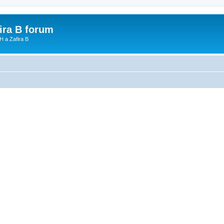
fira B forum
H a Zafira B