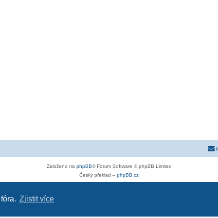
Založeno na
phpBB
® Forum Software © phpBB Limited
Český překlad –
phpBB.cz
Soukromí
|
Podmínky
 fóra.
Zjistit více
astra-g.cz
|
astra-j.cz
|
opel-forum.cz
|
chevroletclub.cz
|
hyundaiclub.net
|
club-fiat.com
|
kia-club.