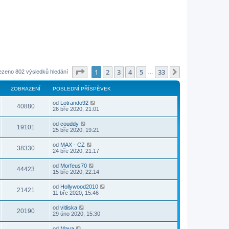
Stránka
1
z
33
1
2
3
4
5
33
Další
ezeno 802 výsledků hledání
…
ZOBRAZENÍ
POSLEDNÍ PŘÍSPĚVEK
od
Lotrando92
40880
26 bře 2020, 21:01
od
couddy
19101
25 bře 2020, 19:21
od
MAX - CZ
38330
24 bře 2020, 21:17
od
Morfeus70
44423
15 bře 2020, 22:14
od
Hollywood2010
21421
11 bře 2020, 15:46
od
vitliska
20190
29 úno 2020, 15:30
od
Mava