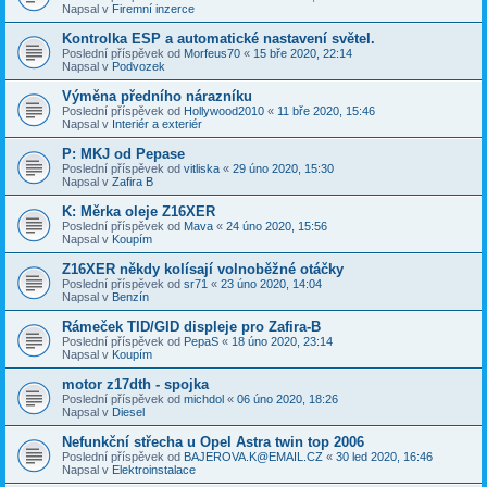
Napsal v
Firemní inzerce
Kontrolka ESP a automatické nastavení světel.
Poslední příspěvek od
Morfeus70
«
15 bře 2020, 22:14
Napsal v
Podvozek
Výměna předního nárazníku
Poslední příspěvek od
Hollywood2010
«
11 bře 2020, 15:46
Napsal v
Interiér a exteriér
P: MKJ od Pepase
Poslední příspěvek od
vitliska
«
29 úno 2020, 15:30
Napsal v
Zafira B
K: Měrka oleje Z16XER
Poslední příspěvek od
Mava
«
24 úno 2020, 15:56
Napsal v
Koupím
Z16XER někdy kolísají volnoběžné otáčky
Poslední příspěvek od
sr71
«
23 úno 2020, 14:04
Napsal v
Benzín
Rámeček TID/GID displeje pro Zafira-B
Poslední příspěvek od
PepaS
«
18 úno 2020, 23:14
Napsal v
Koupím
motor z17dth - spojka
Poslední příspěvek od
michdol
«
06 úno 2020, 18:26
Napsal v
Diesel
Nefunkční střecha u Opel Astra twin top 2006
Poslední příspěvek od
BAJEROVA.K@EMAIL.CZ
«
30 led 2020, 16:46
Napsal v
Elektroinstalace