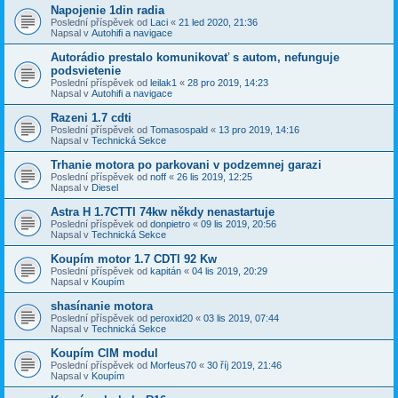
Napojenie 1din radia
Poslední příspěvek od
Laci
«
21 led 2020, 21:36
Napsal v
Autohifi a navigace
Autorádio prestalo komunikovať s autom, nefunguje
podsvietenie
Poslední příspěvek od
leilak1
«
28 pro 2019, 14:23
Napsal v
Autohifi a navigace
Razeni 1.7 cdti
Poslední příspěvek od
Tomasospald
«
13 pro 2019, 14:16
Napsal v
Technická Sekce
Trhanie motora po parkovani v podzemnej garazi
Poslední příspěvek od
noff
«
26 lis 2019, 12:25
Napsal v
Diesel
Astra H 1.7CTTI 74kw někdy nenastartuje
Poslední příspěvek od
donpietro
«
09 lis 2019, 20:56
Napsal v
Technická Sekce
Koupím motor 1.7 CDTI 92 Kw
Poslední příspěvek od
kapitán
«
04 lis 2019, 20:29
Napsal v
Koupím
shasínanie motora
Poslední příspěvek od
peroxid20
«
03 lis 2019, 07:44
Napsal v
Technická Sekce
Koupím CIM modul
Poslední příspěvek od
Morfeus70
«
30 říj 2019, 21:46
Napsal v
Koupím