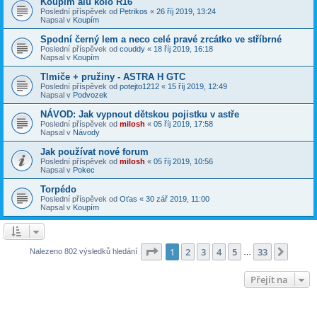
Koupím alu kolo R16
Poslední příspěvek od
Petrikos
«
26 říj 2019, 13:24
Napsal v
Koupím
Spodní černý lem a neco celé pravé zrcátko ve stříbrné
Poslední příspěvek od
couddy
«
18 říj 2019, 16:18
Napsal v
Koupím
Tlmiče + pružiny - ASTRA H GTC
Poslední příspěvek od
potejto1212
«
15 říj 2019, 12:49
Napsal v
Podvozek
NÁVOD: Jak vypnout dětskou pojistku v astře
Poslední příspěvek od
milosh
«
05 říj 2019, 17:58
Napsal v
Návody
Jak používat nové forum
Poslední příspěvek od
milosh
«
05 říj 2019, 10:56
Napsal v
Pokec
Torpédo
Poslední příspěvek od
Oťas
«
30 zář 2019, 11:00
Napsal v
Koupím
Stránka
1
z
33
1
2
3
4
5
33
Další
Nalezeno 802 výsledků hledání
…
Přejít na