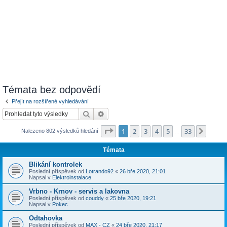
Témata bez odpovědí
Přejít na rozšířené vyhledávání
Hledat
Pokročilé hledání
Stránka
1
z
33
1
2
3
4
5
33
Další
Nalezeno 802 výsledků hledání
…
Témata
Blikání kontrolek
Poslední příspěvek od
Lotrando92
«
26 bře 2020, 21:01
Napsal v
Elektroinstalace
Vrbno - Krnov - servis a lakovna
Poslední příspěvek od
couddy
«
25 bře 2020, 19:21
Napsal v
Pokec
Odtahovka
Poslední příspěvek od
MAX - CZ
«
24 bře 2020, 21:17