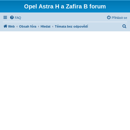
Opel Astra H a Zafira B forum
FAQ
Přihlásit se
H
Web
Obsah fóra
Hledat
Témata bez odpovědí
l
e
d
a
t