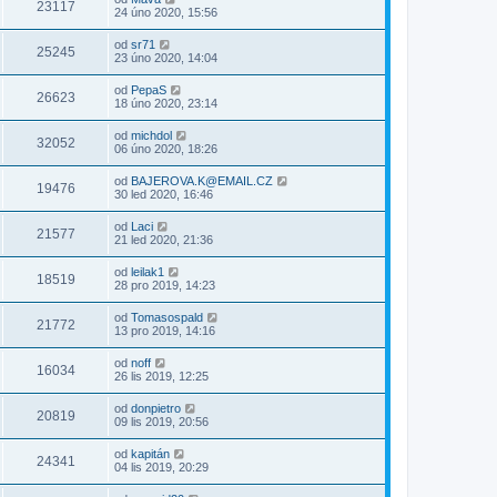
23117
24 úno 2020, 15:56
od
sr71
25245
23 úno 2020, 14:04
od
PepaS
26623
18 úno 2020, 23:14
od
michdol
32052
06 úno 2020, 18:26
od
BAJEROVA.K@EMAIL.CZ
19476
30 led 2020, 16:46
od
Laci
21577
21 led 2020, 21:36
od
leilak1
18519
28 pro 2019, 14:23
od
Tomasospald
21772
13 pro 2019, 14:16
od
noff
16034
26 lis 2019, 12:25
od
donpietro
20819
09 lis 2019, 20:56
od
kapitán
24341
04 lis 2019, 20:29