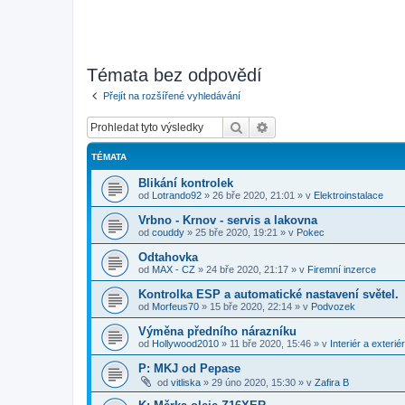
Témata bez odpovědí
Přejít na rozšířené vyhledávání
Hledat
Pokročilé hledání
TÉMATA
Blikání kontrolek
od
Lotrando92
»
26 bře 2020, 21:01
» v
Elektroinstalace
Vrbno - Krnov - servis a lakovna
od
couddy
»
25 bře 2020, 19:21
» v
Pokec
Odtahovka
od
MAX - CZ
»
24 bře 2020, 21:17
» v
Firemní inzerce
Kontrolka ESP a automatické nastavení světel.
od
Morfeus70
»
15 bře 2020, 22:14
» v
Podvozek
Výměna předního nárazníku
od
Hollywood2010
»
11 bře 2020, 15:46
» v
Interiér a exteriér
P: MKJ od Pepase
od
vitliska
»
29 úno 2020, 15:30
» v
Zafira B