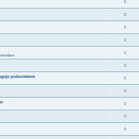
0
0
0
0
0
oinstalace
0
nguje podsvietenie
0
0
zi
0
0
0