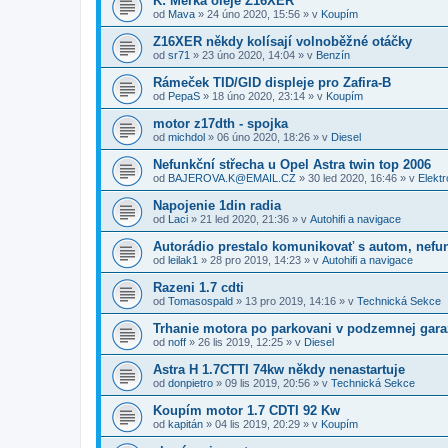
K: Měrka oleje Z16XER
od
Mava
»
24 úno 2020, 15:56
» v
Koupím
Z16XER někdy kolísají volnoběžné otáčky
od
sr71
»
23 úno 2020, 14:04
» v
Benzín
Rámeček TID/GID displeje pro Zafira-B
od
PepaS
»
18 úno 2020, 23:14
» v
Koupím
motor z17dth - spojka
od
michdol
»
06 úno 2020, 18:26
» v
Diesel
Nefunkční střecha u Opel Astra twin top 2006
od
BAJEROVA.K@EMAIL.CZ
»
30 led 2020, 16:46
» v
Elektr
Napojenie 1din radia
od
Laci
»
21 led 2020, 21:36
» v
Autohifi a navigace
Autorádio prestalo komunikovať s autom, nefu
od
leilak1
»
28 pro 2019, 14:23
» v
Autohifi a navigace
Razeni 1.7 cdti
od
Tomasospald
»
13 pro 2019, 14:16
» v
Technická Sekce
Trhanie motora po parkovani v podzemnej gara
od
noff
»
26 lis 2019, 12:25
» v
Diesel
Astra H 1.7CTTI 74kw někdy nenastartuje
od
donpietro
»
09 lis 2019, 20:56
» v
Technická Sekce
Koupím motor 1.7 CDTI 92 Kw
od
kapitán
»
04 lis 2019, 20:29
» v
Koupím