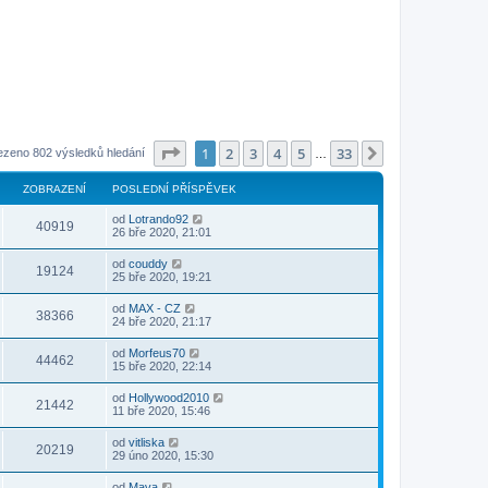
Stránka
1
z
33
1
2
3
4
5
33
Další
ezeno 802 výsledků hledání
…
ZOBRAZENÍ
POSLEDNÍ PŘÍSPĚVEK
od
Lotrando92
40919
26 bře 2020, 21:01
od
couddy
19124
25 bře 2020, 19:21
od
MAX - CZ
38366
24 bře 2020, 21:17
od
Morfeus70
44462
15 bře 2020, 22:14
od
Hollywood2010
21442
11 bře 2020, 15:46
od
vitliska
20219
29 úno 2020, 15:30
od
Mava