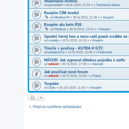
shasínanie motora
od
peroxid20
»
03 lis 2019, 07:44
» v
Technická Sekce
Koupím CIM modul
od
Morfeus70
»
30 říj 2019, 21:46
» v
Koupím
Koupím alu kolo R16
od
Petrikos
»
26 říj 2019, 13:24
» v
Koupím
Spodní černý lem a neco celé pravé zrcátko ve 
od
couddy
»
18 říj 2019, 16:18
» v
Koupím
Tlmiče + pružiny - ASTRA H GTC
od
potejto1212
»
15 říj 2019, 12:49
» v
Podvozek
NÁVOD: Jak vypnout dětskou pojistku v astře
od
milosh
»
05 říj 2019, 17:58
» v
Návody
Jak používat nové forum
od
milosh
»
05 říj 2019, 10:56
» v
Pokec
Torpédo
od
Oťas
»
30 zář 2019, 11:00
» v
Koupím
Přejít na rozšířené vyhledávání