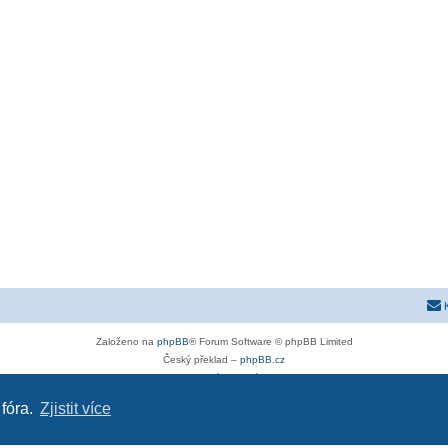
Založeno na
phpBB
® Forum Software © phpBB Limited
Český překlad –
phpBB.cz
Soukromí
|
Podmínky
 fóra.
Zjistit více
astra-g.cz
|
astra-j.cz
|
opel-forum.cz
|
chevroletclub.cz
|
hyundaiclub.net
|
club-fiat.com
|
kia-club.