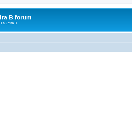
fira B forum
H a Zafira B