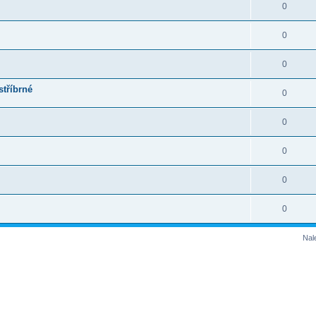
0
0
0
stříbrné
0
0
0
0
0
Nal