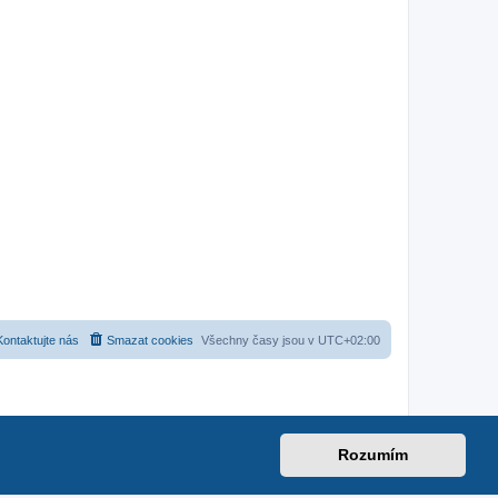
Kontaktujte nás
Smazat cookies
Všechny časy jsou v
UTC+02:00
Rozumím
net
|
suzuki-forum.cz