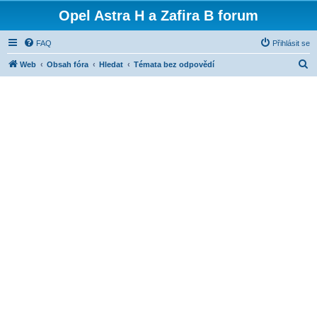
Opel Astra H a Zafira B forum
FAQ
Přihlásit se
H
Web
Obsah fóra
Hledat
Témata bez odpovědí
l
e
d
a
t