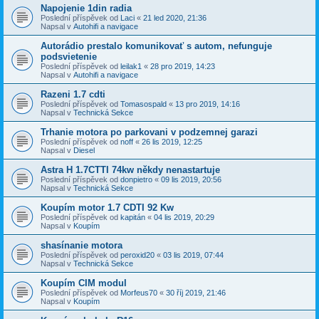
Napojenie 1din radia
Poslední příspěvek od
Laci
«
21 led 2020, 21:36
Napsal v
Autohifi a navigace
Autorádio prestalo komunikovať s autom, nefunguje
podsvietenie
Poslední příspěvek od
leilak1
«
28 pro 2019, 14:23
Napsal v
Autohifi a navigace
Razeni 1.7 cdti
Poslední příspěvek od
Tomasospald
«
13 pro 2019, 14:16
Napsal v
Technická Sekce
Trhanie motora po parkovani v podzemnej garazi
Poslední příspěvek od
noff
«
26 lis 2019, 12:25
Napsal v
Diesel
Astra H 1.7CTTI 74kw někdy nenastartuje
Poslední příspěvek od
donpietro
«
09 lis 2019, 20:56
Napsal v
Technická Sekce
Koupím motor 1.7 CDTI 92 Kw
Poslední příspěvek od
kapitán
«
04 lis 2019, 20:29
Napsal v
Koupím
shasínanie motora
Poslední příspěvek od
peroxid20
«
03 lis 2019, 07:44
Napsal v
Technická Sekce
Koupím CIM modul
Poslední příspěvek od
Morfeus70
«
30 říj 2019, 21:46
Napsal v
Koupím