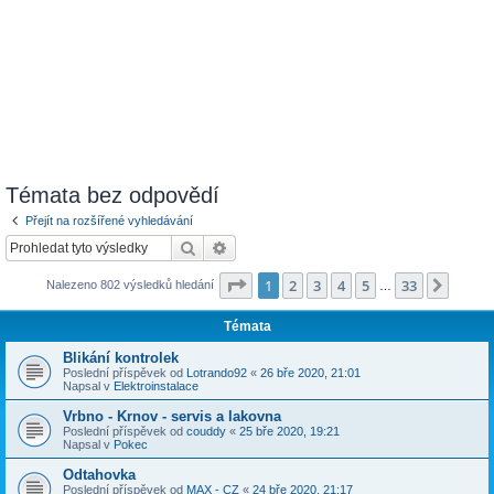
Témata bez odpovědí
Přejít na rozšířené vyhledávání
Hledat
Pokročilé hledání
Stránka
1
z
33
1
2
3
4
5
33
Další
Nalezeno 802 výsledků hledání
…
Témata
Blikání kontrolek
Poslední příspěvek od
Lotrando92
«
26 bře 2020, 21:01
Napsal v
Elektroinstalace
Vrbno - Krnov - servis a lakovna
Poslední příspěvek od
couddy
«
25 bře 2020, 19:21
Napsal v
Pokec
Odtahovka
Poslední příspěvek od
MAX - CZ
«
24 bře 2020, 21:17