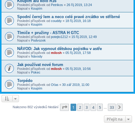
Koupím alu kolo R16
Poslední příspěvek od
Petrikos
«
26 říj 2019, 13:24
Napsal v
Koupím
Spodní černý lem a neco celé pravé zrcátko ve stříbrné
Poslední příspěvek od
couddy
«
18 říj 2019, 16:18
Napsal v
Koupím
Tlmiče + pružiny - ASTRA H GTC
Poslední příspěvek od
potejto1212
«
15 říj 2019, 12:49
Napsal v
Podvozek
NÁVOD: Jak vypnout dětskou pojistku v astře
Poslední příspěvek od
milosh
«
05 říj 2019, 17:58
Napsal v
Návody
Jak používat nové forum
Poslední příspěvek od
milosh
«
05 říj 2019, 10:56
Napsal v
Pokec
Torpédo
Poslední příspěvek od
Oťas
«
30 zář 2019, 11:00
Napsal v
Koupím
Stránka
1
z
33
1
2
3
4
5
33
Další
Nalezeno 802 výsledků hledání
…
Přejít na