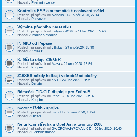
Napsal v
Firemní inzerce
Kontrolka ESP a automatické nastavení světel.
Poslední příspěvek od
Morfeus70
«
15 bře 2020, 22:14
Napsal v
Podvozek
Výměna předního nárazníku
Poslední příspěvek od
Hollywood2010
«
11 bře 2020, 15:46
Napsal v
Interiér a exteriér
P: MKJ od Pepase
Poslední příspěvek od
vitliska
«
29 úno 2020, 15:30
Napsal v
Zafira B
K: Měrka oleje Z16XER
Poslední příspěvek od
Mava
«
24 úno 2020, 15:56
Napsal v
Koupím
Z16XER někdy kolísají volnoběžné otáčky
Poslední příspěvek od
sr71
«
23 úno 2020, 14:04
Napsal v
Benzín
Rámeček TID/GID displeje pro Zafira-B
Poslední příspěvek od
PepaS
«
18 úno 2020, 23:14
Napsal v
Koupím
motor z17dth - spojka
Poslední příspěvek od
michdol
«
06 úno 2020, 18:26
Napsal v
Diesel
Nefunkční střecha u Opel Astra twin top 2006
Poslední příspěvek od
BAJEROVA.K@EMAIL.CZ
«
30 led 2020, 16:46
Napsal v
Elektroinstalace