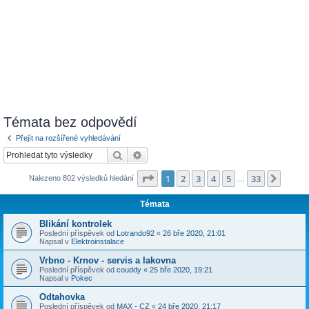
Témata bez odpovědí
Přejít na rozšířené vyhledávání
Hledat
Pokročilé hledání
Stránka
1
z
33
1
2
3
4
5
33
Další
Nalezeno 802 výsledků hledání
…
Témata
Blikání kontrolek
Poslední příspěvek od
Lotrando92
«
26 bře 2020, 21:01
Napsal v
Elektroinstalace
Vrbno - Krnov - servis a lakovna
Poslední příspěvek od
couddy
«
25 bře 2020, 19:21
Napsal v
Pokec
Odtahovka
Poslední příspěvek od
MAX - CZ
«
24 bře 2020, 21:17