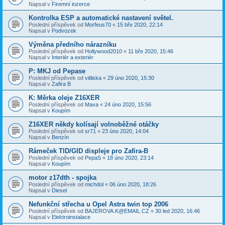
Napsal v
Firemní inzerce
Kontrolka ESP a automatické nastavení světel.
Poslední příspěvek od
Morfeus70
«
15 bře 2020, 22:14
Napsal v
Podvozek
Výměna předního nárazníku
Poslední příspěvek od
Hollywood2010
«
11 bře 2020, 15:46
Napsal v
Interiér a exteriér
P: MKJ od Pepase
Poslední příspěvek od
vitliska
«
29 úno 2020, 15:30
Napsal v
Zafira B
K: Měrka oleje Z16XER
Poslední příspěvek od
Mava
«
24 úno 2020, 15:56
Napsal v
Koupím
Z16XER někdy kolísají volnoběžné otáčky
Poslední příspěvek od
sr71
«
23 úno 2020, 14:04
Napsal v
Benzín
Rámeček TID/GID displeje pro Zafira-B
Poslední příspěvek od
PepaS
«
18 úno 2020, 23:14
Napsal v
Koupím
motor z17dth - spojka
Poslední příspěvek od
michdol
«
06 úno 2020, 18:26
Napsal v
Diesel
Nefunkční střecha u Opel Astra twin top 2006
Poslední příspěvek od
BAJEROVA.K@EMAIL.CZ
«
30 led 2020, 16:46
Napsal v
Elektroinstalace