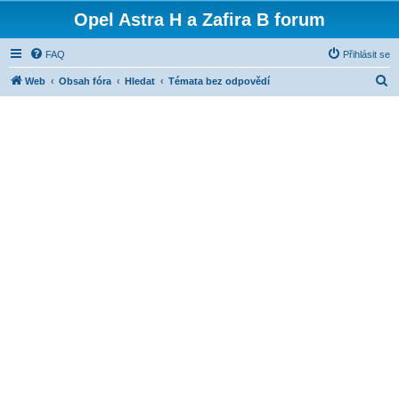
Opel Astra H a Zafira B forum
FAQ
Přihlásit se
H
Web
Obsah fóra
Hledat
Témata bez odpovědí
l
e
d
a
t