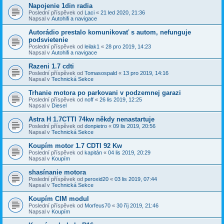
Napojenie 1din radia
Poslední příspěvek od
Laci
«
21 led 2020, 21:36
Napsal v
Autohifi a navigace
Autorádio prestalo komunikovať s autom, nefunguje
podsvietenie
Poslední příspěvek od
leilak1
«
28 pro 2019, 14:23
Napsal v
Autohifi a navigace
Razeni 1.7 cdti
Poslední příspěvek od
Tomasospald
«
13 pro 2019, 14:16
Napsal v
Technická Sekce
Trhanie motora po parkovani v podzemnej garazi
Poslední příspěvek od
noff
«
26 lis 2019, 12:25
Napsal v
Diesel
Astra H 1.7CTTI 74kw někdy nenastartuje
Poslední příspěvek od
donpietro
«
09 lis 2019, 20:56
Napsal v
Technická Sekce
Koupím motor 1.7 CDTI 92 Kw
Poslední příspěvek od
kapitán
«
04 lis 2019, 20:29
Napsal v
Koupím
shasínanie motora
Poslední příspěvek od
peroxid20
«
03 lis 2019, 07:44
Napsal v
Technická Sekce
Koupím CIM modul
Poslední příspěvek od
Morfeus70
«
30 říj 2019, 21:46
Napsal v
Koupím