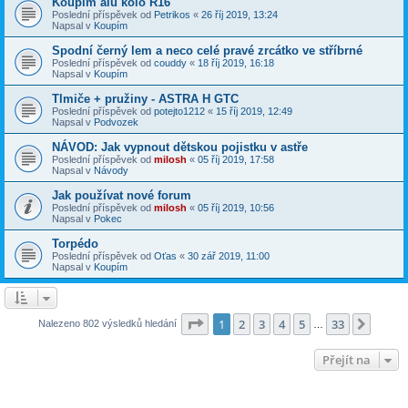
Koupím alu kolo R16
Poslední příspěvek od
Petrikos
«
26 říj 2019, 13:24
Napsal v
Koupím
Spodní černý lem a neco celé pravé zrcátko ve stříbrné
Poslední příspěvek od
couddy
«
18 říj 2019, 16:18
Napsal v
Koupím
Tlmiče + pružiny - ASTRA H GTC
Poslední příspěvek od
potejto1212
«
15 říj 2019, 12:49
Napsal v
Podvozek
NÁVOD: Jak vypnout dětskou pojistku v astře
Poslední příspěvek od
milosh
«
05 říj 2019, 17:58
Napsal v
Návody
Jak používat nové forum
Poslední příspěvek od
milosh
«
05 říj 2019, 10:56
Napsal v
Pokec
Torpédo
Poslední příspěvek od
Oťas
«
30 zář 2019, 11:00
Napsal v
Koupím
Stránka
1
z
33
1
2
3
4
5
33
Další
Nalezeno 802 výsledků hledání
…
Přejít na