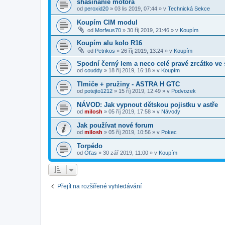
shasínanie motora
od
peroxid20
»
03 lis 2019, 07:44
» v
Technická Sekce
Koupím CIM modul
od
Morfeus70
»
30 říj 2019, 21:46
» v
Koupím
Koupím alu kolo R16
od
Petrikos
»
26 říj 2019, 13:24
» v
Koupím
Spodní černý lem a neco celé pravé zrcátko ve 
od
couddy
»
18 říj 2019, 16:18
» v
Koupím
Tlmiče + pružiny - ASTRA H GTC
od
potejto1212
»
15 říj 2019, 12:49
» v
Podvozek
NÁVOD: Jak vypnout dětskou pojistku v astře
od
milosh
»
05 říj 2019, 17:58
» v
Návody
Jak používat nové forum
od
milosh
»
05 říj 2019, 10:56
» v
Pokec
Torpédo
od
Oťas
»
30 zář 2019, 11:00
» v
Koupím
Přejít na rozšířené vyhledávání