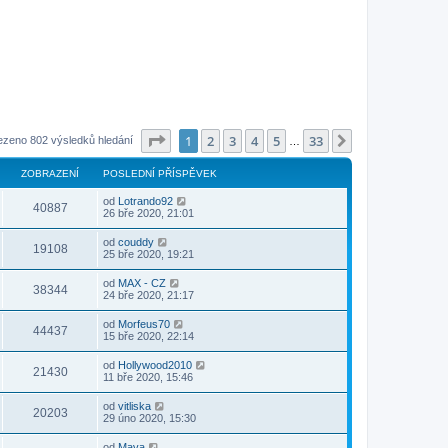
Stránka
1
z
33
1
2
3
4
5
33
Další
ezeno 802 výsledků hledání
…
ZOBRAZENÍ
POSLEDNÍ PŘÍSPĚVEK
od
Lotrando92
40887
26 bře 2020, 21:01
od
couddy
19108
25 bře 2020, 19:21
od
MAX - CZ
38344
24 bře 2020, 21:17
od
Morfeus70
44437
15 bře 2020, 22:14
od
Hollywood2010
21430
11 bře 2020, 15:46
od
vitliska
20203
29 úno 2020, 15:30
od
Mava