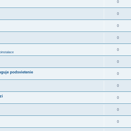
0
0
0
0
0
oinstalace
0
nguje podsvietenie
0
0
zi
0
0
0