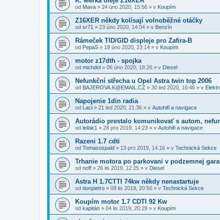
K: Měrka oleje Z16XER
od
Mava
»
24 úno 2020, 15:56
» v
Koupím
Z16XER někdy kolísají volnoběžné otáčky
od
sr71
»
23 úno 2020, 14:04
» v
Benzín
Rámeček TID/GID displeje pro Zafira-B
od
PepaS
»
18 úno 2020, 23:14
» v
Koupím
motor z17dth - spojka
od
michdol
»
06 úno 2020, 18:26
» v
Diesel
Nefunkční střecha u Opel Astra twin top 2006
od
BAJEROVA.K@EMAIL.CZ
»
30 led 2020, 16:46
» v
Elektr
Napojenie 1din radia
od
Laci
»
21 led 2020, 21:36
» v
Autohifi a navigace
Autorádio prestalo komunikovať s autom, nefu
od
leilak1
»
28 pro 2019, 14:23
» v
Autohifi a navigace
Razeni 1.7 cdti
od
Tomasospald
»
13 pro 2019, 14:16
» v
Technická Sekce
Trhanie motora po parkovani v podzemnej gara
od
noff
»
26 lis 2019, 12:25
» v
Diesel
Astra H 1.7CTTI 74kw někdy nenastartuje
od
donpietro
»
09 lis 2019, 20:56
» v
Technická Sekce
Koupím motor 1.7 CDTI 92 Kw
od
kapitán
»
04 lis 2019, 20:29
» v
Koupím