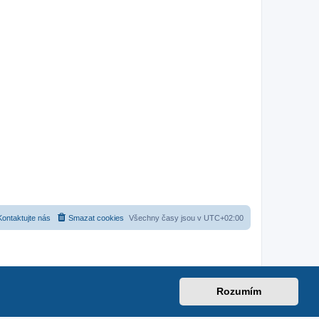
Kontaktujte nás
Smazat cookies
Všechny časy jsou v
UTC+02:00
Rozumím
net
|
suzuki-forum.cz