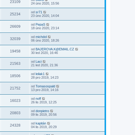
23109
24 úno 2020, 15:56
od
sr71
25234
23 úno 2020, 14:04
od
PepaS
26609
18 úno 2020, 23:14
od
michdol
32039
06 úno 2020, 18:26
od
BAJEROVA.K@EMAIL.CZ
19458
30 led 2020, 16:46
od
Laci
21563
21 led 2020, 21:36
od
leilak1
18506
28 pro 2019, 14:23
od
Tomasospald
21752
13 pro 2019, 14:16
od
noff
16023
26 lis 2019, 12:25
od
donpietro
20803
09 lis 2019, 20:56
od
kapitán
24328
04 lis 2019, 20:29