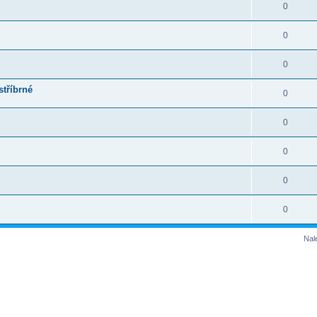
0
0
0
stříbrné
0
0
0
0
0
Nal