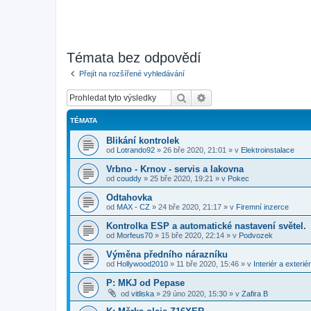
Témata bez odpovědí
Přejít na rozšířené vyhledávání
Hledat
Pokročilé hledání
TÉMATA
Blikání kontrolek
od
Lotrando92
»
26 bře 2020, 21:01
» v
Elektroinstalace
Vrbno - Krnov - servis a lakovna
od
couddy
»
25 bře 2020, 19:21
» v
Pokec
Odtahovka
od
MAX - CZ
»
24 bře 2020, 21:17
» v
Firemní inzerce
Kontrolka ESP a automatické nastavení světel.
od
Morfeus70
»
15 bře 2020, 22:14
» v
Podvozek
Výměna předního nárazníku
od
Hollywood2010
»
11 bře 2020, 15:46
» v
Interiér a exteriér
P: MKJ od Pepase
od
vitliska
»
29 úno 2020, 15:30
» v
Zafira B