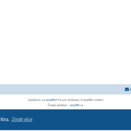
Založeno na
phpBB
® Forum Software © phpBB Limited
Český překlad –
phpBB.cz
Soukromí
|
Podmínky
 fóra.
Zjistit více
astra-g.cz
|
astra-j.cz
|
opel-forum.cz
|
chevroletclub.cz
|
hyundaiclub.net
|
club-fiat.com
|
kia-club.