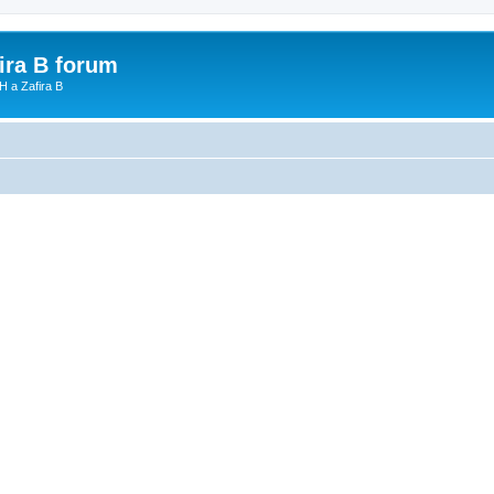
fira B forum
H a Zafira B