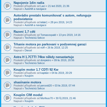
Napojenie 1din radia
Poslední příspěvek od
Laci
«
21 led 2020, 21:36
Napsal v
Autohifi a navigace
Autorádio prestalo komunikovať s autom, nefunguje
podsvietenie
Poslední příspěvek od
leilak1
«
28 pro 2019, 14:23
Napsal v
Autohifi a navigace
Razeni 1.7 cdti
Poslední příspěvek od
Tomasospald
«
13 pro 2019, 14:16
Napsal v
Technická Sekce
Trhanie motora po parkovani v podzemnej garazi
Poslední příspěvek od
noff
«
26 lis 2019, 12:25
Napsal v
Diesel
Astra H 1.7CTTI 74kw někdy nenastartuje
Poslední příspěvek od
donpietro
«
09 lis 2019, 20:56
Napsal v
Technická Sekce
Koupím motor 1.7 CDTI 92 Kw
Poslední příspěvek od
kapitán
«
04 lis 2019, 20:29
Napsal v
Koupím
shasínanie motora
Poslední příspěvek od
peroxid20
«
03 lis 2019, 07:44
Napsal v
Technická Sekce
Koupím CIM modul
Poslední příspěvek od
Morfeus70
«
30 říj 2019, 21:46
Napsal v
Koupím