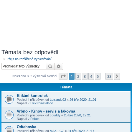
Témata bez odpovědí
Přejít na rozšířené vyhledávání
Hledat
Pokročilé hledání
Stránka
1
z
33
1
2
3
4
5
33
Další
Nalezeno 802 výsledků hledání
…
Témata
Blikání kontrolek
Poslední příspěvek od
Lotrando92
«
26 bře 2020, 21:01
Napsal v
Elektroinstalace
Vrbno - Krnov - servis a lakovna
Poslední příspěvek od
couddy
«
25 bře 2020, 19:21
Napsal v
Pokec
Odtahovka
Poslední příspěvek od
MAX - CZ
«
24 bře 2020, 21:17