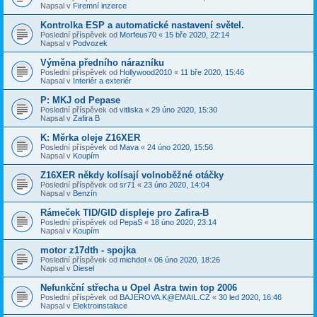
Napsal v
Firemní inzerce
Kontrolka ESP a automatické nastavení světel.
Poslední příspěvek od
Morfeus70
«
15 bře 2020, 22:14
Napsal v
Podvozek
Výměna předního nárazníku
Poslední příspěvek od
Hollywood2010
«
11 bře 2020, 15:46
Napsal v
Interiér a exteriér
P: MKJ od Pepase
Poslední příspěvek od
vitliska
«
29 úno 2020, 15:30
Napsal v
Zafira B
K: Měrka oleje Z16XER
Poslední příspěvek od
Mava
«
24 úno 2020, 15:56
Napsal v
Koupím
Z16XER někdy kolísají volnoběžné otáčky
Poslední příspěvek od
sr71
«
23 úno 2020, 14:04
Napsal v
Benzín
Rámeček TID/GID displeje pro Zafira-B
Poslední příspěvek od
PepaS
«
18 úno 2020, 23:14
Napsal v
Koupím
motor z17dth - spojka
Poslední příspěvek od
michdol
«
06 úno 2020, 18:26
Napsal v
Diesel
Nefunkční střecha u Opel Astra twin top 2006
Poslední příspěvek od
BAJEROVA.K@EMAIL.CZ
«
30 led 2020, 16:46
Napsal v
Elektroinstalace