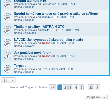
Koupím alu kolo R16
Poslední příspěvek od
Petrikos
«
26 říj 2019, 13:24
Napsal v
Koupím
Spodní černý lem a neco celé pravé zrcátko ve stříbrné
Poslední příspěvek od
couddy
«
18 říj 2019, 16:18
Napsal v
Koupím
Tlmiče + pružiny - ASTRA H GTC
Poslední příspěvek od
potejto1212
«
15 říj 2019, 12:49
Napsal v
Podvozek
NÁVOD: Jak vypnout dětskou pojistku v astře
Poslední příspěvek od
milosh
«
05 říj 2019, 17:58
Napsal v
Návody
Jak používat nové forum
Poslední příspěvek od
milosh
«
05 říj 2019, 10:56
Napsal v
Pokec
Torpédo
Poslední příspěvek od
Oťas
«
30 zář 2019, 11:00
Napsal v
Koupím
Stránka
1
z
33
1
2
3
4
5
33
Další
Nalezeno 802 výsledků hledání
…
Přejít na