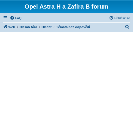
Opel Astra H a Zafira B forum
FAQ
Přihlásit se
H
Web
Obsah fóra
Hledat
Témata bez odpovědí
l
e
d
a
t