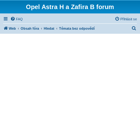
Opel Astra H a Zafira B forum
FAQ
Přihlásit se
H
Web
Obsah fóra
Hledat
Témata bez odpovědí
l
e
d
a
t