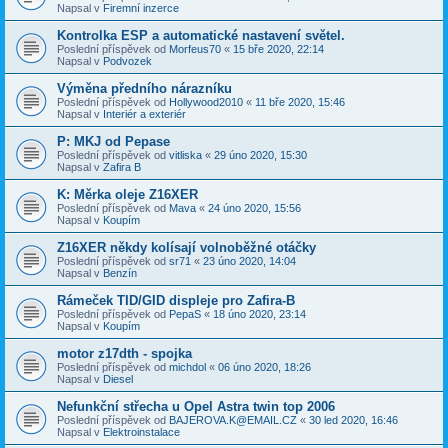
Napsal v
Firemní inzerce
Kontrolka ESP a automatické nastavení světel.
Poslední příspěvek od
Morfeus70
«
15 bře 2020, 22:14
Napsal v
Podvozek
Výměna předního nárazníku
Poslední příspěvek od
Hollywood2010
«
11 bře 2020, 15:46
Napsal v
Interiér a exteriér
P: MKJ od Pepase
Poslední příspěvek od
vitliska
«
29 úno 2020, 15:30
Napsal v
Zafira B
K: Měrka oleje Z16XER
Poslední příspěvek od
Mava
«
24 úno 2020, 15:56
Napsal v
Koupím
Z16XER někdy kolísají volnoběžné otáčky
Poslední příspěvek od
sr71
«
23 úno 2020, 14:04
Napsal v
Benzín
Rámeček TID/GID displeje pro Zafira-B
Poslední příspěvek od
PepaS
«
18 úno 2020, 23:14
Napsal v
Koupím
motor z17dth - spojka
Poslední příspěvek od
michdol
«
06 úno 2020, 18:26
Napsal v
Diesel
Nefunkční střecha u Opel Astra twin top 2006
Poslední příspěvek od
BAJEROVA.K@EMAIL.CZ
«
30 led 2020, 16:46
Napsal v
Elektroinstalace