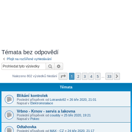
Témata bez odpovědí
Přejít na rozšířené vyhledávání
Hledat
Pokročilé hledání
Stránka
1
z
33
1
2
3
4
5
33
Další
Nalezeno 802 výsledků hledání
…
Témata
Blikání kontrolek
Poslední příspěvek od
Lotrando92
«
26 bře 2020, 21:01
Napsal v
Elektroinstalace
Vrbno - Krnov - servis a lakovna
Poslední příspěvek od
couddy
«
25 bře 2020, 19:21
Napsal v
Pokec
Odtahovka
Poslední příspěvek od
MAX - CZ
«
24 bře 2020, 21:17