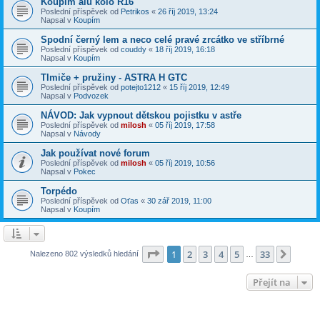
Koupím alu kolo R16
Poslední příspěvek od
Petrikos
«
26 říj 2019, 13:24
Napsal v
Koupím
Spodní černý lem a neco celé pravé zrcátko ve stříbrné
Poslední příspěvek od
couddy
«
18 říj 2019, 16:18
Napsal v
Koupím
Tlmiče + pružiny - ASTRA H GTC
Poslední příspěvek od
potejto1212
«
15 říj 2019, 12:49
Napsal v
Podvozek
NÁVOD: Jak vypnout dětskou pojistku v astře
Poslední příspěvek od
milosh
«
05 říj 2019, 17:58
Napsal v
Návody
Jak používat nové forum
Poslední příspěvek od
milosh
«
05 říj 2019, 10:56
Napsal v
Pokec
Torpédo
Poslední příspěvek od
Oťas
«
30 zář 2019, 11:00
Napsal v
Koupím
Stránka
1
z
33
1
2
3
4
5
33
Další
Nalezeno 802 výsledků hledání
…
Přejít na