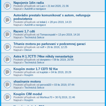
Napojenie 1din radia
Poslední příspěvek od
Laci
«
21 led 2020, 21:36
Napsal v
Autohifi a navigace
Autorádio prestalo komunikovať s autom, nefunguje
podsvietenie
Poslední příspěvek od
leilak1
«
28 pro 2019, 14:23
Napsal v
Autohifi a navigace
Razeni 1.7 cdti
Poslední příspěvek od
Tomasospald
«
13 pro 2019, 14:16
Napsal v
Technická Sekce
Trhanie motora po parkovani v podzemnej garazi
Poslední příspěvek od
noff
«
26 lis 2019, 12:25
Napsal v
Diesel
Astra H 1.7CTTI 74kw někdy nenastartuje
Poslední příspěvek od
donpietro
«
09 lis 2019, 20:56
Napsal v
Technická Sekce
Koupím motor 1.7 CDTI 92 Kw
Poslední příspěvek od
kapitán
«
04 lis 2019, 20:29
Napsal v
Koupím
shasínanie motora
Poslední příspěvek od
peroxid20
«
03 lis 2019, 07:44
Napsal v
Technická Sekce
Koupím CIM modul
Poslední příspěvek od
Morfeus70
«
30 říj 2019, 21:46
Napsal v
Koupím