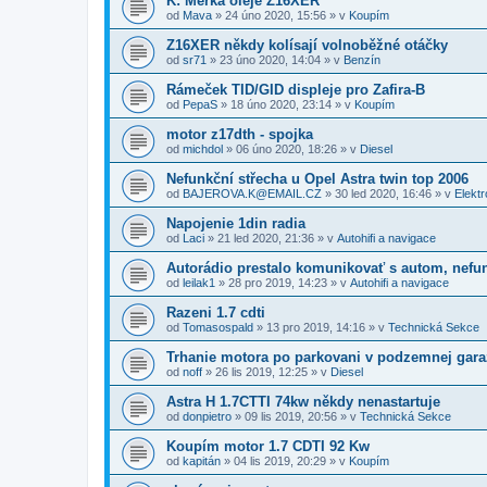
K: Měrka oleje Z16XER
od
Mava
»
24 úno 2020, 15:56
» v
Koupím
Z16XER někdy kolísají volnoběžné otáčky
od
sr71
»
23 úno 2020, 14:04
» v
Benzín
Rámeček TID/GID displeje pro Zafira-B
od
PepaS
»
18 úno 2020, 23:14
» v
Koupím
motor z17dth - spojka
od
michdol
»
06 úno 2020, 18:26
» v
Diesel
Nefunkční střecha u Opel Astra twin top 2006
od
BAJEROVA.K@EMAIL.CZ
»
30 led 2020, 16:46
» v
Elektr
Napojenie 1din radia
od
Laci
»
21 led 2020, 21:36
» v
Autohifi a navigace
Autorádio prestalo komunikovať s autom, nefu
od
leilak1
»
28 pro 2019, 14:23
» v
Autohifi a navigace
Razeni 1.7 cdti
od
Tomasospald
»
13 pro 2019, 14:16
» v
Technická Sekce
Trhanie motora po parkovani v podzemnej gara
od
noff
»
26 lis 2019, 12:25
» v
Diesel
Astra H 1.7CTTI 74kw někdy nenastartuje
od
donpietro
»
09 lis 2019, 20:56
» v
Technická Sekce
Koupím motor 1.7 CDTI 92 Kw
od
kapitán
»
04 lis 2019, 20:29
» v
Koupím