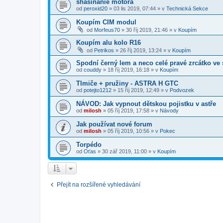
shasínanie motora
od
peroxid20
»
03 lis 2019, 07:44
» v
Technická Sekce
Koupím CIM modul
od
Morfeus70
»
30 říj 2019, 21:46
» v
Koupím
Koupím alu kolo R16
od
Petrikos
»
26 říj 2019, 13:24
» v
Koupím
Spodní černý lem a neco celé pravé zrcátko ve 
od
couddy
»
18 říj 2019, 16:18
» v
Koupím
Tlmiče + pružiny - ASTRA H GTC
od
potejto1212
»
15 říj 2019, 12:49
» v
Podvozek
NÁVOD: Jak vypnout dětskou pojistku v astře
od
milosh
»
05 říj 2019, 17:58
» v
Návody
Jak používat nové forum
od
milosh
»
05 říj 2019, 10:56
» v
Pokec
Torpédo
od
Oťas
»
30 zář 2019, 11:00
» v
Koupím
Přejít na rozšířené vyhledávání