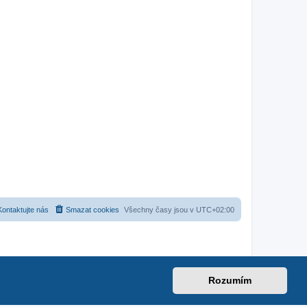
Kontaktujte nás
Smazat cookies
Všechny časy jsou v
UTC+02:00
Rozumím
net
|
suzuki-forum.cz