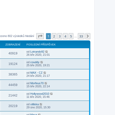
Stránka
1
z
33
1
2
3
4
5
33
Další
ezeno 802 výsledků hledání
…
ZOBRAZENÍ
POSLEDNÍ PŘÍSPĚVEK
od
Lotrando92
40919
26 bře 2020, 21:01
od
couddy
19124
25 bře 2020, 19:21
od
MAX - CZ
38365
24 bře 2020, 21:17
od
Morfeus70
44459
15 bře 2020, 22:14
od
Hollywood2010
21442
11 bře 2020, 15:46
od
vitliska
20219
29 úno 2020, 15:30
od
Mava