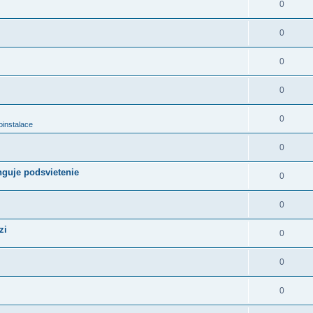
0
0
0
0
0
oinstalace
0
nguje podsvietenie
0
0
zi
0
0
0