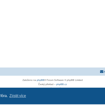
Založeno na
phpBB
® Forum Software © phpBB Limited
Český překlad –
phpBB.cz
Soukromí
|
Podmínky
 fóra.
Zjistit více
astra-g.cz
|
astra-j.cz
|
opel-forum.cz
|
chevroletclub.cz
|
hyundaiclub.net
|
club-fiat.com
|
kia-club.