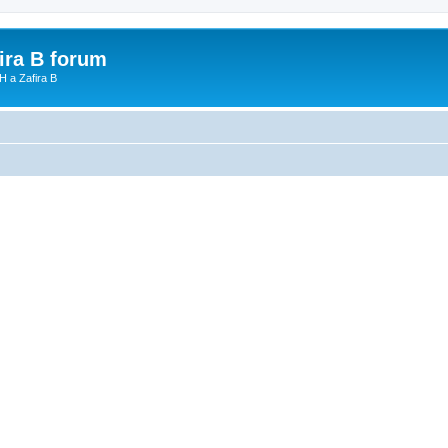
fira B forum
H a Zafira B