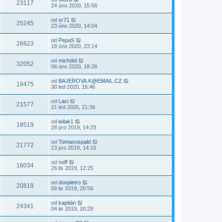
23117
24 úno 2020, 15:56
od
sr71
25245
23 úno 2020, 14:04
od
PepaS
26623
18 úno 2020, 23:14
od
michdol
32052
06 úno 2020, 18:26
od
BAJEROVA.K@EMAIL.CZ
19475
30 led 2020, 16:46
od
Laci
21577
21 led 2020, 21:36
od
leilak1
18519
28 pro 2019, 14:23
od
Tomasospald
21772
13 pro 2019, 14:16
od
noff
16034
26 lis 2019, 12:25
od
donpietro
20819
09 lis 2019, 20:56
od
kapitán
24341
04 lis 2019, 20:29