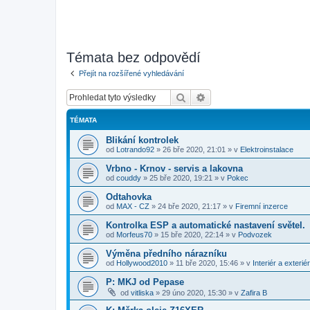
Témata bez odpovědí
Přejít na rozšířené vyhledávání
Hledat
Pokročilé hledání
TÉMATA
Blikání kontrolek
od
Lotrando92
»
26 bře 2020, 21:01
» v
Elektroinstalace
Vrbno - Krnov - servis a lakovna
od
couddy
»
25 bře 2020, 19:21
» v
Pokec
Odtahovka
od
MAX - CZ
»
24 bře 2020, 21:17
» v
Firemní inzerce
Kontrolka ESP a automatické nastavení světel.
od
Morfeus70
»
15 bře 2020, 22:14
» v
Podvozek
Výměna předního nárazníku
od
Hollywood2010
»
11 bře 2020, 15:46
» v
Interiér a exteriér
P: MKJ od Pepase
od
vitliska
»
29 úno 2020, 15:30
» v
Zafira B