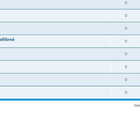
0
0
0
stříbrné
0
0
0
0
0
Nal