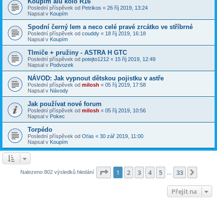
Koupím alu kolo R16
Poslední příspěvek od
Petrikos
«
26 říj 2019, 13:24
Napsal v
Koupím
Spodní černý lem a neco celé pravé zrcátko ve stříbrné
Poslední příspěvek od
couddy
«
18 říj 2019, 16:18
Napsal v
Koupím
Tlmiče + pružiny - ASTRA H GTC
Poslední příspěvek od
potejto1212
«
15 říj 2019, 12:49
Napsal v
Podvozek
NÁVOD: Jak vypnout dětskou pojistku v astře
Poslední příspěvek od
milosh
«
05 říj 2019, 17:58
Napsal v
Návody
Jak používat nové forum
Poslední příspěvek od
milosh
«
05 říj 2019, 10:56
Napsal v
Pokec
Torpédo
Poslední příspěvek od
Oťas
«
30 zář 2019, 11:00
Napsal v
Koupím
Stránka
1
z
33
1
2
3
4
5
33
Další
Nalezeno 802 výsledků hledání
…
Přejít na