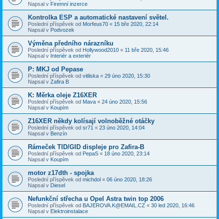
Napsal v
Firemní inzerce
Kontrolka ESP a automatické nastavení světel.
Poslední příspěvek od
Morfeus70
«
15 bře 2020, 22:14
Napsal v
Podvozek
Výměna předního nárazníku
Poslední příspěvek od
Hollywood2010
«
11 bře 2020, 15:46
Napsal v
Interiér a exteriér
P: MKJ od Pepase
Poslední příspěvek od
vitliska
«
29 úno 2020, 15:30
Napsal v
Zafira B
K: Měrka oleje Z16XER
Poslední příspěvek od
Mava
«
24 úno 2020, 15:56
Napsal v
Koupím
Z16XER někdy kolísají volnoběžné otáčky
Poslední příspěvek od
sr71
«
23 úno 2020, 14:04
Napsal v
Benzín
Rámeček TID/GID displeje pro Zafira-B
Poslední příspěvek od
PepaS
«
18 úno 2020, 23:14
Napsal v
Koupím
motor z17dth - spojka
Poslední příspěvek od
michdol
«
06 úno 2020, 18:26
Napsal v
Diesel
Nefunkční střecha u Opel Astra twin top 2006
Poslední příspěvek od
BAJEROVA.K@EMAIL.CZ
«
30 led 2020, 16:46
Napsal v
Elektroinstalace