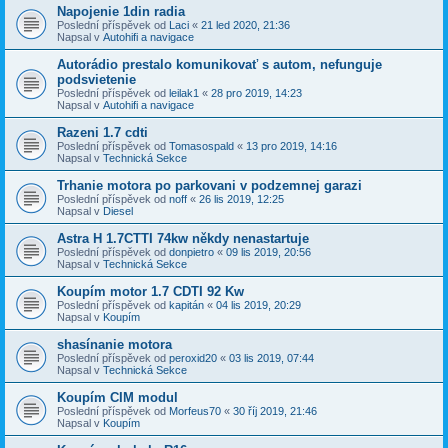
Napojenie 1din radia
Poslední příspěvek od
Laci
«
21 led 2020, 21:36
Napsal v
Autohifi a navigace
Autorádio prestalo komunikovať s autom, nefunguje
podsvietenie
Poslední příspěvek od
leilak1
«
28 pro 2019, 14:23
Napsal v
Autohifi a navigace
Razeni 1.7 cdti
Poslední příspěvek od
Tomasospald
«
13 pro 2019, 14:16
Napsal v
Technická Sekce
Trhanie motora po parkovani v podzemnej garazi
Poslední příspěvek od
noff
«
26 lis 2019, 12:25
Napsal v
Diesel
Astra H 1.7CTTI 74kw někdy nenastartuje
Poslední příspěvek od
donpietro
«
09 lis 2019, 20:56
Napsal v
Technická Sekce
Koupím motor 1.7 CDTI 92 Kw
Poslední příspěvek od
kapitán
«
04 lis 2019, 20:29
Napsal v
Koupím
shasínanie motora
Poslední příspěvek od
peroxid20
«
03 lis 2019, 07:44
Napsal v
Technická Sekce
Koupím CIM modul
Poslední příspěvek od
Morfeus70
«
30 říj 2019, 21:46
Napsal v
Koupím