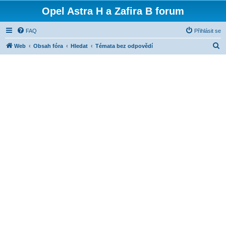
Opel Astra H a Zafira B forum
FAQ
Přihlásit se
H
Web
Obsah fóra
Hledat
Témata bez odpovědí
l
e
d
a
t