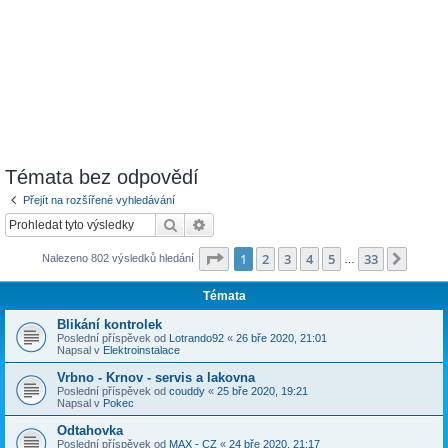
Témata bez odpovědí
Přejít na rozšířené vyhledávání
Hledat
Pokročilé hledání
Stránka
1
z
33
1
2
3
4
5
33
Další
Nalezeno 802 výsledků hledání
…
Témata
Blikání kontrolek
Poslední příspěvek od
Lotrando92
«
26 bře 2020, 21:01
Napsal v
Elektroinstalace
Vrbno - Krnov - servis a lakovna
Poslední příspěvek od
couddy
«
25 bře 2020, 19:21
Napsal v
Pokec
Odtahovka
Poslední příspěvek od
MAX - CZ
«
24 bře 2020, 21:17