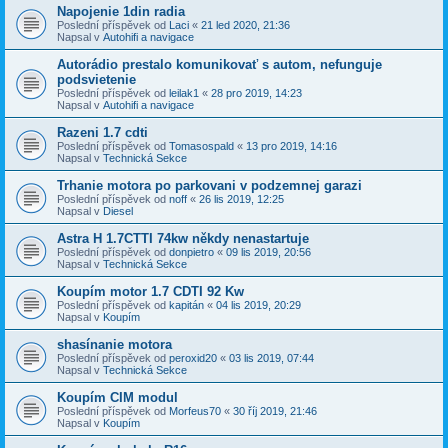
Napojenie 1din radia
Poslední příspěvek od
Laci
«
21 led 2020, 21:36
Napsal v
Autohifi a navigace
Autorádio prestalo komunikovať s autom, nefunguje
podsvietenie
Poslední příspěvek od
leilak1
«
28 pro 2019, 14:23
Napsal v
Autohifi a navigace
Razeni 1.7 cdti
Poslední příspěvek od
Tomasospald
«
13 pro 2019, 14:16
Napsal v
Technická Sekce
Trhanie motora po parkovani v podzemnej garazi
Poslední příspěvek od
noff
«
26 lis 2019, 12:25
Napsal v
Diesel
Astra H 1.7CTTI 74kw někdy nenastartuje
Poslední příspěvek od
donpietro
«
09 lis 2019, 20:56
Napsal v
Technická Sekce
Koupím motor 1.7 CDTI 92 Kw
Poslední příspěvek od
kapitán
«
04 lis 2019, 20:29
Napsal v
Koupím
shasínanie motora
Poslední příspěvek od
peroxid20
«
03 lis 2019, 07:44
Napsal v
Technická Sekce
Koupím CIM modul
Poslední příspěvek od
Morfeus70
«
30 říj 2019, 21:46
Napsal v
Koupím