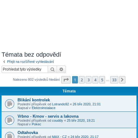
Témata bez odpovědí
Přejít na rozšířené vyhledávání
Hledat
Pokročilé hledání
Stránka
1
z
33
1
2
3
4
5
33
Další
Nalezeno 802 výsledků hledání
…
Témata
Blikání kontrolek
Poslední příspěvek od
Lotrando92
«
26 bře 2020, 21:01
Napsal v
Elektroinstalace
Vrbno - Krnov - servis a lakovna
Poslední příspěvek od
couddy
«
25 bře 2020, 19:21
Napsal v
Pokec
Odtahovka
Poslední příspěvek od
MAX - CZ
«
24 bře 2020, 21:17