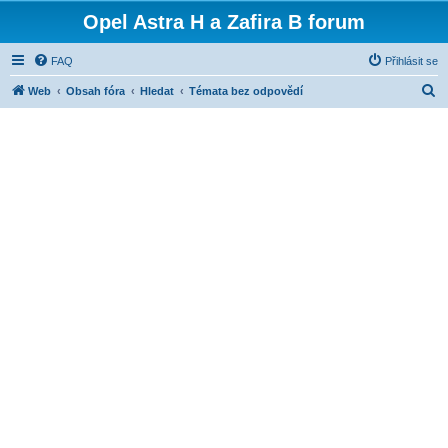
Opel Astra H a Zafira B forum
FAQ
Přihlásit se
H
Web
Obsah fóra
Hledat
Témata bez odpovědí
l
e
d
a
t