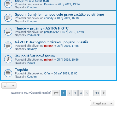
Koupím alu kolo R16
Poslední příspěvek od
Petrikos
«
26 říj 2019, 13:24
Napsal v
Koupím
Spodní černý lem a neco celé pravé zrcátko ve stříbrné
Poslední příspěvek od
couddy
«
18 říj 2019, 16:18
Napsal v
Koupím
Tlmiče + pružiny - ASTRA H GTC
Poslední příspěvek od
potejto1212
«
15 říj 2019, 12:49
Napsal v
Podvozek
NÁVOD: Jak vypnout dětskou pojistku v astře
Poslední příspěvek od
milosh
«
05 říj 2019, 17:58
Napsal v
Návody
Jak používat nové forum
Poslední příspěvek od
milosh
«
05 říj 2019, 10:56
Napsal v
Pokec
Torpédo
Poslední příspěvek od
Oťas
«
30 zář 2019, 11:00
Napsal v
Koupím
Stránka
1
z
33
1
2
3
4
5
33
Další
Nalezeno 802 výsledků hledání
…
Přejít na