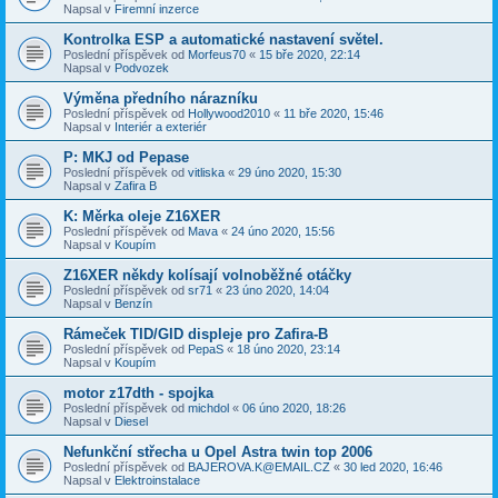
Napsal v
Firemní inzerce
Kontrolka ESP a automatické nastavení světel.
Poslední příspěvek od
Morfeus70
«
15 bře 2020, 22:14
Napsal v
Podvozek
Výměna předního nárazníku
Poslední příspěvek od
Hollywood2010
«
11 bře 2020, 15:46
Napsal v
Interiér a exteriér
P: MKJ od Pepase
Poslední příspěvek od
vitliska
«
29 úno 2020, 15:30
Napsal v
Zafira B
K: Měrka oleje Z16XER
Poslední příspěvek od
Mava
«
24 úno 2020, 15:56
Napsal v
Koupím
Z16XER někdy kolísají volnoběžné otáčky
Poslední příspěvek od
sr71
«
23 úno 2020, 14:04
Napsal v
Benzín
Rámeček TID/GID displeje pro Zafira-B
Poslední příspěvek od
PepaS
«
18 úno 2020, 23:14
Napsal v
Koupím
motor z17dth - spojka
Poslední příspěvek od
michdol
«
06 úno 2020, 18:26
Napsal v
Diesel
Nefunkční střecha u Opel Astra twin top 2006
Poslední příspěvek od
BAJEROVA.K@EMAIL.CZ
«
30 led 2020, 16:46
Napsal v
Elektroinstalace